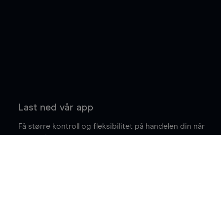
Last ned vår app
Få større kontroll og fleksibilitet på handelen din når
du er på farten.