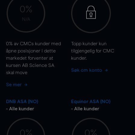
0%
N/A
0%
av CMCs kunder med
Topp kunder kun
åpne posisjoner i dette
tilgjengelig for CMC
markedet forventer at
kunder.
kursen AB Science SA
Søk om konto
skal
move
Se mer
DNB ASA (NO)
Equinor ASA (NO)
- Alle kunder
- Alle kunder
0%
0%