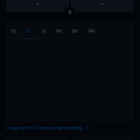
-
-
0
1D
3D
1U
1M
3M
1ÅR
Logg inn for å bruke chartverktøy