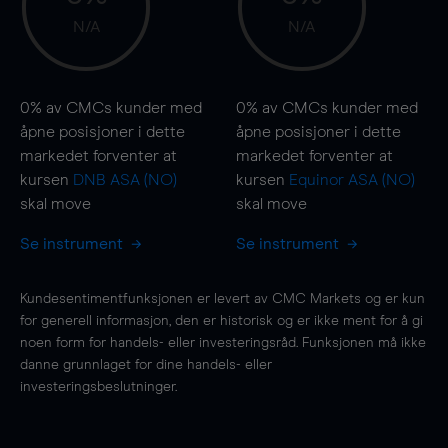
N/A
N/A
0%
av CMCs kunder med
0%
av CMCs kunder med
åpne posisjoner i dette
åpne posisjoner i dette
markedet forventer at
markedet forventer at
kursen
DNB ASA (NO)
kursen
Equinor ASA (NO)
skal
move
skal
move
Se instrument
Se instrument
Kundesentimentfunksjonen er levert av CMC Markets og er kun
for generell informasjon, den er historisk og er ikke ment for å gi
noen form for handels- eller investeringsråd. Funksjonen må ikke
danne grunnlaget for dine handels- eller
investeringsbeslutninger.