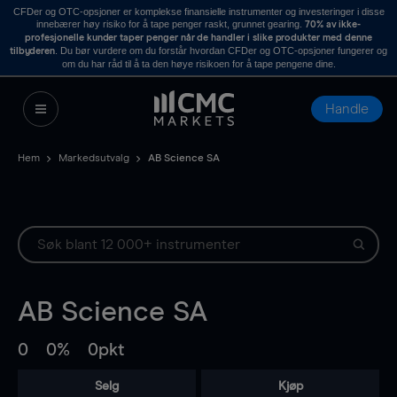
CFDer og OTC-opsjoner er komplekse finansielle instrumenter og investeringer i disse
innebærer høy risiko for å tape penger raskt, grunnet gearing.
70% av ikke-
profesjonelle kunder taper penger når de handler i slike produkter med denne
. Du bør vurdere om du forstår hvordan CFDer og OTC-opsjoner fungerer og
tilbyderen
om du har råd til å ta den høye risikoen for å tape pengene dine.
Handle
Hem
Markedsutvalg
AB Science SA
AB Science SA
0
0%
0pkt
Selg
Kjøp