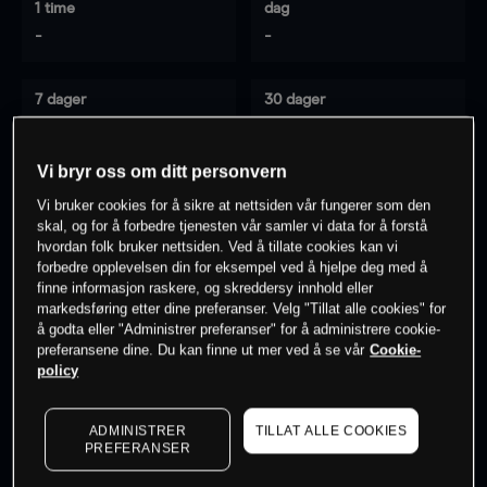
1 time
dag
-
-
7 dager
30 dager
-
-
Vi bryr oss om ditt personvern
Vi bruker cookies for å sikre at nettsiden vår fungerer som den
0
% av kunder er
på dette instrumentet
skal, og for å forbedre tjenesten vår samler vi data for å forstå
hvordan folk bruker nettsiden. Ved å tillate cookies kan vi
forbedre opplevelsen din for eksempel ved å hjelpe deg med å
finne informasjon raskere, og skreddersy innhold eller
Søk om konto
markedsføring etter dine preferanser. Velg "Tillat alle cookies" for
å godta eller "Administrer preferanser" for å administrere cookie-
preferansene dine. Du kan finne ut mer ved å se vår
Cookie-
policy
ADMINISTRER
TILLAT ALLE COOKIES
Kursene er veiledende.
Log in
to see latest market data
PREFERANSER