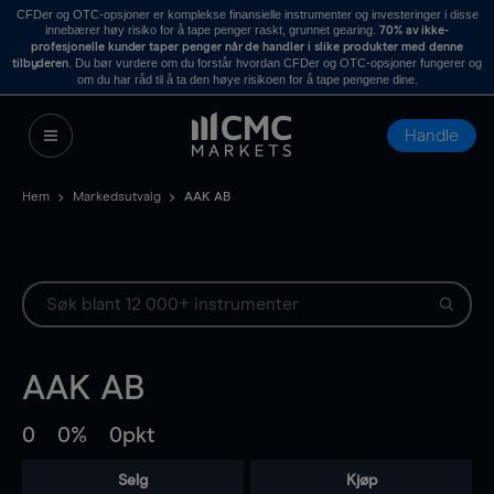
CFDer og OTC-opsjoner er komplekse finansielle instrumenter og investeringer i disse
innebærer høy risiko for å tape penger raskt, grunnet gearing.
70% av ikke-
profesjonelle kunder taper penger når de handler i slike produkter med denne
. Du bør vurdere om du forstår hvordan CFDer og OTC-opsjoner fungerer og
tilbyderen
om du har råd til å ta den høye risikoen for å tape pengene dine.
Handle
Hem
Markedsutvalg
AAK AB
AAK AB
0
0%
0pkt
Selg
Kjøp