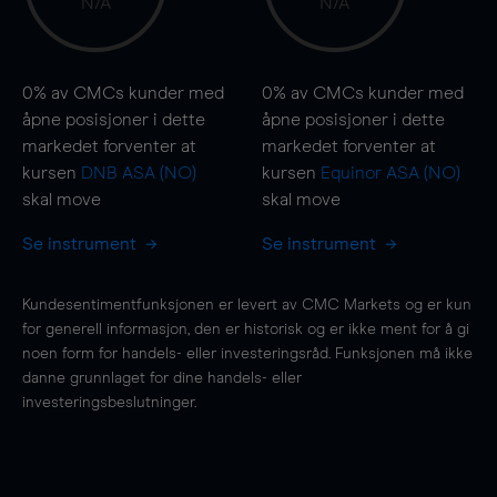
N/A
N/A
0%
av CMCs kunder med
0%
av CMCs kunder med
åpne posisjoner i dette
åpne posisjoner i dette
markedet forventer at
markedet forventer at
kursen
DNB ASA (NO)
kursen
Equinor ASA (NO)
skal
move
skal
move
Se instrument
Se instrument
Kundesentimentfunksjonen er levert av CMC Markets og er kun
for generell informasjon, den er historisk og er ikke ment for å gi
noen form for handels- eller investeringsråd. Funksjonen må ikke
danne grunnlaget for dine handels- eller
investeringsbeslutninger.