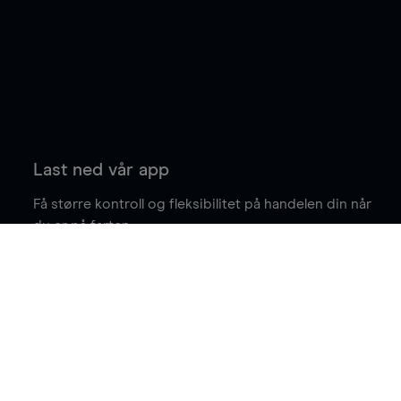
Last ned vår app
Få større kontroll og fleksibilitet på handelen din når
du er på farten.