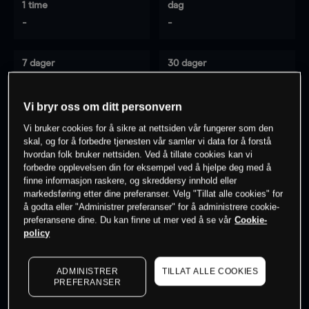
1 time
dag
-
-
7 dager
30 dager
-
-
Vi bryr oss om ditt personvern
Vi bruker cookies for å sikre at nettsiden vår fungerer som den
0
% av kunder er
på dette instrumentet
skal, og for å forbedre tjenesten vår samler vi data for å forstå
hvordan folk bruker nettsiden. Ved å tillate cookies kan vi
forbedre opplevelsen din for eksempel ved å hjelpe deg med å
finne informasjon raskere, og skreddersy innhold eller
Søk om konto
markedsføring etter dine preferanser. Velg "Tillat alle cookies" for
å godta eller "Administrer preferanser" for å administrere cookie-
preferansene dine. Du kan finne ut mer ved å se vår
Cookie-
policy
ADMINISTRER
TILLAT ALLE COOKIES
Kursene er veiledende.
Log in
to see latest market data
PREFERANSER