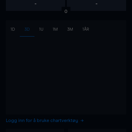
-
-
0
1D
3D
1U
1M
3M
1ÅR
Logg inn for å bruke chartverktøy