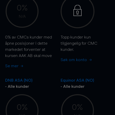
0%
N/A
0%
av CMCs kunder med
Topp kunder kun
åpne posisjoner i dette
tilgjengelig for CMC
markedet forventer at
kunder.
kursen AAK AB skal
move
Søk om konto
Se mer
DNB ASA (NO)
Equinor ASA (NO)
- Alle kunder
- Alle kunder
0%
0%