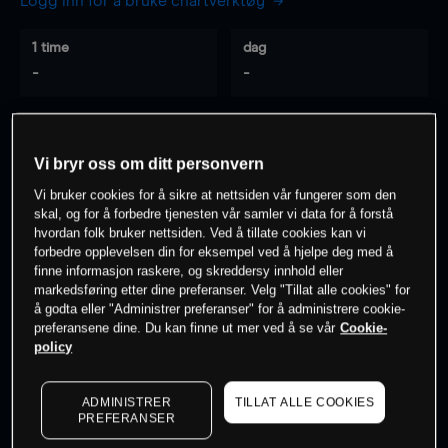
Logg inn for å bruke chartverktøy
1 time
dag
-
-
7 dager
30 dager
-
-
Vi bryr oss om ditt personvern
Vi bruker cookies for å sikre at nettsiden vår fungerer som den
skal, og for å forbedre tjenesten vår samler vi data for å forstå
hvordan folk bruker nettsiden. Ved å tillate cookies kan vi
0
% av kunder er
på dette instrumentet
forbedre opplevelsen din for eksempel ved å hjelpe deg med å
finne informasjon raskere, og skreddersy innhold eller
markedsføring etter dine preferanser. Velg "Tillat alle cookies" for
Søk om konto
å godta eller "Administrer preferanser" for å administrere cookie-
preferansene dine. Du kan finne ut mer ved å se vår
Cookie-
policy
ADMINISTRER
TILLAT ALLE COOKIES
PREFERANSER
Kursene er veiledende.
Log in
to see latest market data