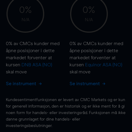
0%
0%
N/A
N/A
0%
av CMCs kunder med
0%
av CMCs kunder med
åpne posisjoner i dette
åpne posisjoner i dette
markedet forventer at
markedet forventer at
kursen
DNB ASA (NO)
kursen
Equinor ASA (NO)
skal
move
skal
move
Se instrument
Se instrument
Kundesentimentfunksjonen er levert av CMC Markets og er kun
for generell informasjon, den er historisk og er ikke ment for å gi
noen form for handels- eller investeringsråd. Funksjonen må ikke
danne grunnlaget for dine handels- eller
investeringsbeslutninger.