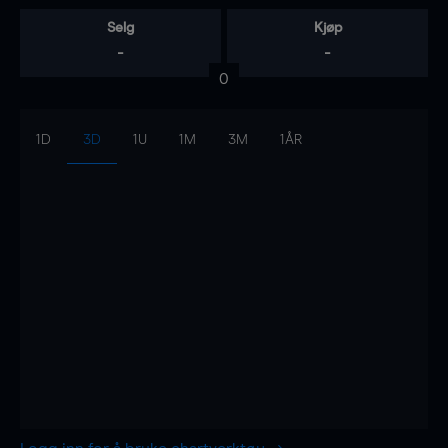
Selg
Kjøp
-
-
0
1D
3D
1U
1M
3M
1ÅR