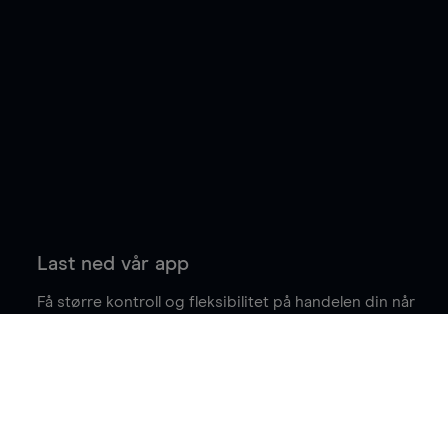
Last ned vår app
Få større kontroll og fleksibilitet på handelen din når
du er på farten.