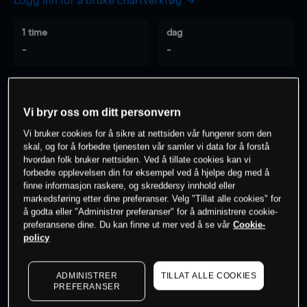
Logg inn for å bruke chartverktøy
1 time
dag
-
-
7 dager
30 dager
-
-
Vi bryr oss om ditt personvern
Vi bruker cookies for å sikre at nettsiden vår fungerer som den
skal, og for å forbedre tjenesten vår samler vi data for å forstå
hvordan folk bruker nettsiden. Ved å tillate cookies kan vi
0
% av kunder er
på dette instrumentet
forbedre opplevelsen din for eksempel ved å hjelpe deg med å
finne informasjon raskere, og skreddersy innhold eller
markedsføring etter dine preferanser. Velg "Tillat alle cookies" for
Søk om konto
å godta eller "Administrer preferanser" for å administrere cookie-
preferansene dine. Du kan finne ut mer ved å se vår
Cookie-
policy
ADMINISTRER
TILLAT ALLE COOKIES
PREFERANSER
Kursene er veiledende.
Log in
to see latest market data