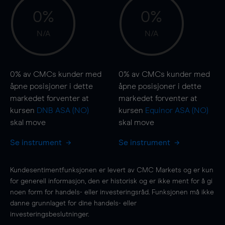
0%
0%
N/A
N/A
0%
av CMCs kunder med
0%
av CMCs kunder med
åpne posisjoner i dette
åpne posisjoner i dette
markedet forventer at
markedet forventer at
kursen
DNB ASA (NO)
kursen
Equinor ASA (NO)
skal
move
skal
move
Se instrument
Se instrument
Kundesentimentfunksjonen er levert av CMC Markets og er kun
for generell informasjon, den er historisk og er ikke ment for å gi
noen form for handels- eller investeringsråd. Funksjonen må ikke
danne grunnlaget for dine handels- eller
investeringsbeslutninger.