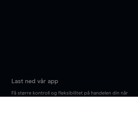
Last ned vår app
Få større kontroll og fleksibilitet på handelen din når
du er på farten.