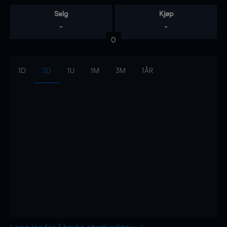
Selg
Kjøp
-
-
0
1D
3D
1U
1M
3M
1ÅR