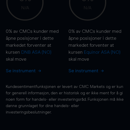
N/A
N/A
0%
av CMCs kunder med
0%
av CMCs kunder med
åpne posisjoner i dette
åpne posisjoner i dette
markedet forventer at
markedet forventer at
kursen
DNB ASA (NO)
kursen
Equinor ASA (NO)
skal
move
skal
move
Se instrument
Se instrument
Kundesentimentfunksjonen er levert av CMC Markets og er kun
for generell informasjon, den er historisk og er ikke ment for å gi
noen form for handels- eller investeringsråd. Funksjonen må ikke
danne grunnlaget for dine handels- eller
investeringsbeslutninger.