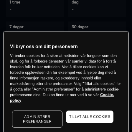
1 time
dag
-
-
7 dager
30 dager
-
-
Vi bryr oss om ditt personvern
Vi bruker cookies for å sikre at nettsiden vår fungerer som den
0
% av kunder er
på dette instrumentet
skal, og for å forbedre tjenesten vår samler vi data for å forstå
hvordan folk bruker nettsiden. Ved å tillate cookies kan vi
forbedre opplevelsen din for eksempel ved å hjelpe deg med å
finne informasjon raskere, og skreddersy innhold eller
Søk om konto
markedsføring etter dine preferanser. Velg "Tillat alle cookies" for
å godta eller "Administrer preferanser" for å administrere cookie-
preferansene dine. Du kan finne ut mer ved å se vår
Cookie-
policy
ADMINISTRER
TILLAT ALLE COOKIES
Kursene er veiledende.
Log in
to see latest market data
PREFERANSER