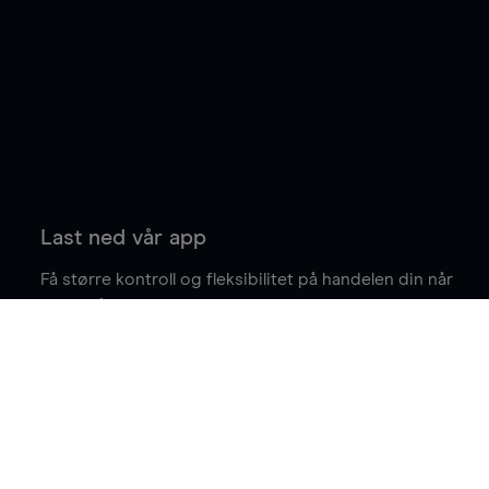
Last ned vår app
Få større kontroll og fleksibilitet på handelen din når
du er på farten.