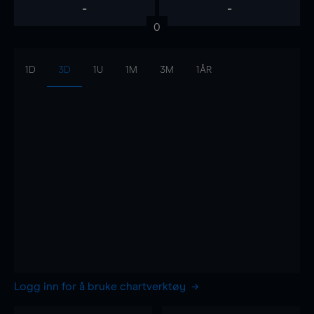
-
-
0
1D
3D
1U
1M
3M
1ÅR
Logg inn for å bruke chartverktøy