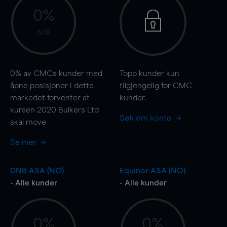
0%
N/A
0%
av CMCs kunder med
Topp kunder kun
åpne posisjoner i dette
tilgjengelig for CMC
markedet forventer at
kunder.
kursen 2020 Bulkers Ltd
Søk om konto
skal
move
Se mer
DNB ASA (NO)
Equinor ASA (NO)
- Alle kunder
- Alle kunder
0%
0%