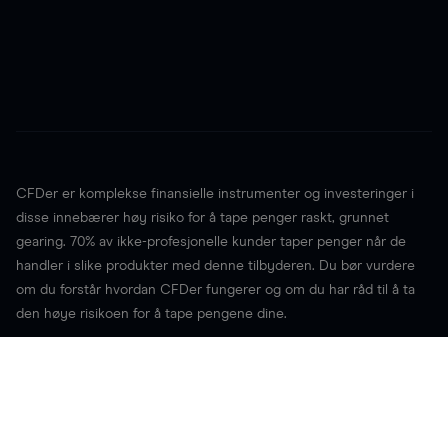
CFDer er komplekse finansielle instrumenter og investeringer i
disse innebærer høy risiko for å tape penger raskt, grunnet
gearing.
70%
av ikke-profesjonelle kunder taper penger når de
handler i slike produkter med denne tilbyderen. Du bør vurdere
om du forstår hvordan CFDer fungerer og om du har råd til å ta
den høye risikoen for å tape pengene dine.
CMC Markets Germany GmbH er et selskap autorisert og
regulert av Bundesanstalt für Finanzdienstleistungsaufsicht
(BaFin) med registreringsnummer 154814, mens den norske
virksomheten CMC Markets Germany GmbH Filial Oslo er i