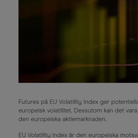
Futures på EU Volatility Index ger potentiel
europeisk volatilitet. Dessutom kan det vara
den europeiska aktiemarknaden.
EU Volatility Index är den europeiska motsv