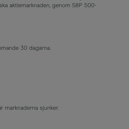
anska aktiemarknaden, genom S&P 500-
kommande 30 dagarna.
är marknaderna sjunker.