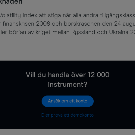
rknaden
atility Index att stiga när alla andra tillgångsklass
 finanskrisen 2008 och börskraschen den 24 augus
ller början av kriget mellan Ryssland och Ukraina 2
Vill du handla över
12 000
instrument?
Ansök om ett konto
Eller prova ett demokonto