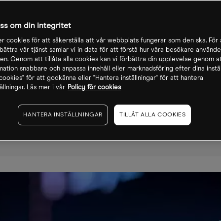
 som avspeglar
tiemarknaden på kort sikt. Den är
oss om din integritet
vesterarna och den övergripande
r cookies för att säkerställa att vår webbplats fungerar som den ska. För a
agars implicita volatiliteten hos
rbättra vår tjänst samlar vi in data för att förstå hur våra besökare använde
n. Genom att tillåta alla cookies kan vi förbättra din upplevelse genom at
rmation snabbare och anpassa innehåll eller marknadsföring efter dina inställ
a cookies" för att godkänna eller "Hantera inställningar" för att hantera
ällningar. Läs mer i vår
Policy för cookies
HANTERA INSTÄLLNINGAR
TILLÅT ALLA COOKIES