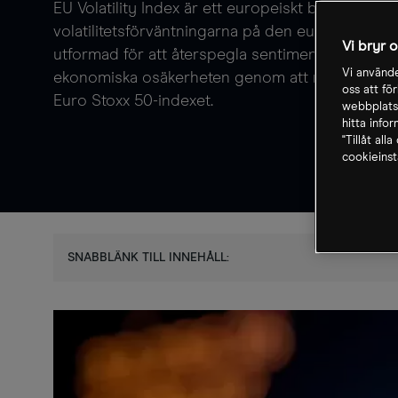
EU Volatility Index är ett europeiskt benchmark
volatilitetsförväntningarna på den europeiska ak
Vi bryr 
utformad för att återspegla sentimentet hos in
Vi använde
ekonomiska osäkerheten genom att mäta den 30-d
oss att fö
Euro Stoxx 50-indexet.
webbplatse
hitta info
"Tillåt all
cookieinst
SNABBLÄNK TILL INNEHÅLL: