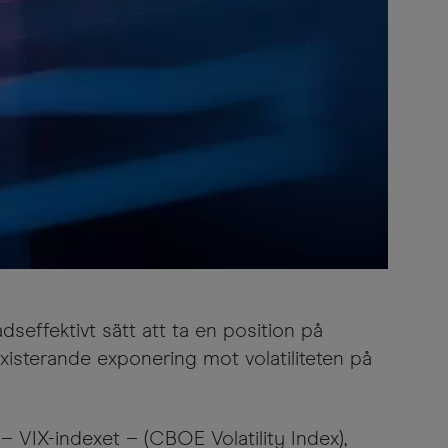
seffektivt sätt att ta en position på
existerande exponering mot volatiliteten på
– VIX-indexet – (CBOE Volatility Index),