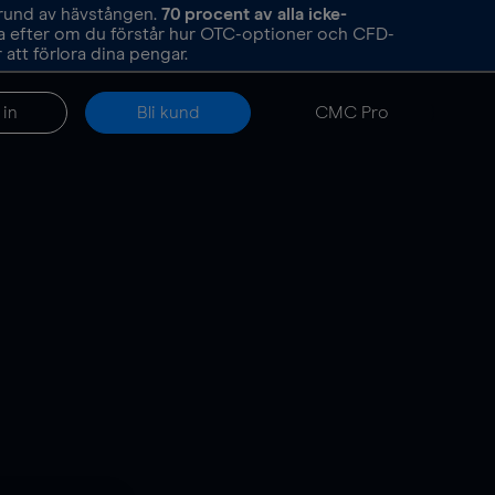
grund av hävstången.
70
procent av alla icke-
ka efter om du förstår hur OTC-optioner och CFD-
att förlora dina pengar.
 in
Bli kund
CMC Pro