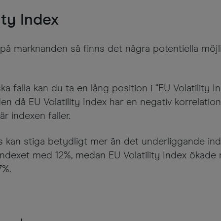
ity Index
 marknanden så finns det några potentiella möjlig
 falla kan du ta en lång position i “EU Volatility 
 då EU Volatility Index har en negativ korrelation
är indexen faller.
res kan stiga betydligt mer än det underliggande inde
-indexet med 12%, medan EU Volatility Index ökad
7%.