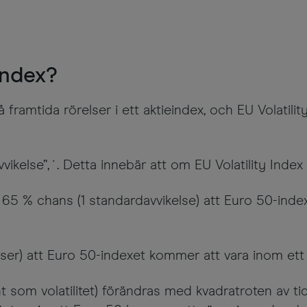
Index?
 framtida rörelser i ett aktieindex, och EU Volatilit
ikelse”,´. Detta innebär att om EU Volatility Index 
 65 % chans (1 standardavvikelse) att Euro 50-inde
er) att Euro 50-indexet kommer att vara inom ett 4
som volatilitet) förändras med kvadratroten av tid. 