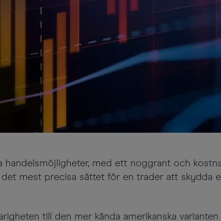
la handelsmöjligheter, med ett noggrant och kostnad
 det mest precisa sättet för en trader att skydda 
arigheten till den mer kända amerikanska varianten 