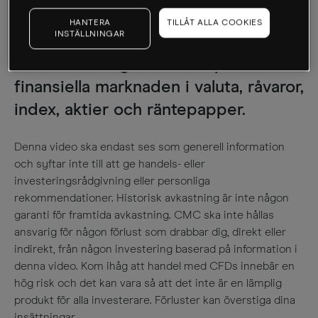
valuta. Lär dig handla CFD:er via våra
HANTERA
TILLÅT ALLA COOKIES
INSTÄLLNINGAR
utbildningsfilmer som bl.a. tar upp
handelsstrategier. Handla på den
finansiella marknaden i valuta, råvaror,
index, aktier och räntepapper.
Denna video ska endast ses som generell information
och syftar inte till att ge handels- eller
investeringsrådgivning eller personliga
rekommendationer. Historisk avkastning är inte någon
garanti för framtida avkastning. CMC ska inte hållas
ansvarig för någon förlust som drabbar dig, direkt eller
indirekt, från någon investering baserad på information i
denna video. Kom ihåg att handel med CFDs innebär en
hög risk och det kan vara så att det inte är en lämplig
produkt för alla investerare. Förluster kan överstiga dina
insättningar.