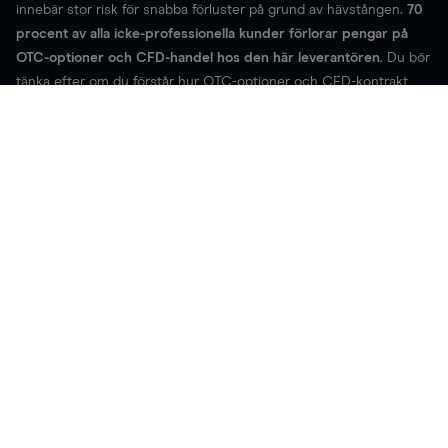
innebär stor risk för snabba förluster på grund av hävstången.
70
procent av alla icke-professionella kunder förlorar pengar på
OTC-optioner och CFD-handel hos den här leverantören
. Du bör
tänka efter om du förstår hur OTC-optioner och CFD-kontrakt
fungerar och om du har råd med den stora risk som finns för att
du kommer att förlora dina pengar.
CMC Markets Germany GmbH är ett företag auktoriserad och
reglerat av Bundesanstalt fürFinanzdienstleistungsaufsicht (BaFin)
under registreringsnummer 154814.
Telefonsamtal samt live-chattkonversationer kan komma att
spelas in samt arkiveras. Vår webbplats använder cookies för att
förbättra webbplatsens funktionalitet samt användarbarheten.
Borttagande av cookies kan därför påverka funktionaliteten av
denna webbplats. För mer information om cookies och hur du tar
bort dessa vänligen
klicka här
. Apple, iPad, och iPhone är
varumärken som tillhör Apple Inc. Android är ett varumärke som
tillhör Google Inc. Delar av denna sida är reproducerad av shared