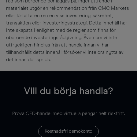
råd som beroende bör läggas på. Inget yttrande i
materialet utgör en rekommendation från CMC Markets
eller författaren om en viss investering, säkerhet,
transaktion eller investeringsstrategi. Detta innehåll har
inte skapats i enlighet med de regler som finns för
oberoende investeringsrådgivning. Även om vi inte
uttryckligen hindras från att handla innan vi har
tillhandhållit detta innehåll försöker vi inte dra nytta av
det innan det sprids.
Vill du börja handla?
Prova CFD-handel med virtuella pengar helt riskfritt.
Kostnadsfri demokonto