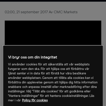
02:00, 21 september 2017 Av CMC Markets
Vi bryr oss om din integritet
Vi använder cookies för att säkerställa att vår webbplats
fungerar som den ska. För att hjälpa oss att förbättra vår
tjänst samlar vi in data för att förstå hur våra besökare
använder webbplatsen. Genom att tillåta alla cookies kan vi
förbättra din upplevelse genom att hjälpa dig hitta information
snabbare och anpassa innehåll eller marknadsföring efter dina
inställningar. Välj "Tillåt alla cookies" för att godkänna eller
CMC Markets är ledande globalt
"Hantera inställningar" för att hantera cookieinställningar. Läs
mer i vår
Policy för cookies
inom onlinehandel med CFD:er och