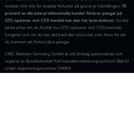
innebär stor risk för snabba förluster på grund av hävstången.
70
procent av alla icke-professionella kunder förlorar pengar på
OTC-optioner och CFD-handel hos den här leverantören
. Du bör
tänka efter om du förstår hur OTC-optioner och CFD-kontrakt
fungerar och om du har råd med den stora risk som finns för att
du kommer att förlora dina pengar.
CMC Markets Germany GmbH är ett företag auktoriserad och
reglerat av Bundesanstalt fürFinanzdienstleistungsaufsicht (BaFin)
under registreringsnummer 154814.
Telefonsamtal samt live-chattkonversationer kan komma att
spelas in samt arkiveras. Vår webbplats använder cookies för att
förbättra webbplatsens funktionalitet samt användarbarheten.
Borttagande av cookies kan därför påverka funktionaliteten av
denna webbplats. För mer information om cookies och hur du tar
bort dessa vänligen
klicka här
. Apple, iPad, och iPhone är
varumärken som tillhör Apple Inc. Android är ett varumärke som
tillhör Google Inc. Delar av denna sida är reproducerad av shared