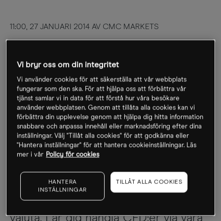
11:00, 27 JANUARI 2014 AV CMC MARKETS
Vi bryr oss om din integritet
Vi använder cookies för att säkerställa att vår webbplats
fungerar som den ska. För att hjälpa oss att förbättra vår
tjänst samlar vi in data för att förstå hur våra besökare
använder webbplatsen. Genom att tillåta alla cookies kan vi
förbättra din upplevelse genom att hjälpa dig hitta information
snabbare och anpassa innehåll eller marknadsföring efter dina
inställningar. Välj "Tillåt alla cookies" för att godkänna eller
"Hantera inställningar" för att hantera cookieinställningar. Läs
mer i vår
Policy för cookies
HANTERA
TILLÅT ALLA COOKIES
INSTÄLLNINGAR
CMC Markets är ledande globalt
inom onlinehandel med CFD:er och
valuta. Lär dig handla CFD:er via våra