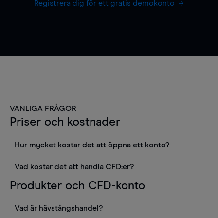
Registrera dig för ett gratis demokonto
VANLIGA FRÅGOR
Priser och kostnader
Hur mycket kostar det att öppna ett konto?
Det finns ingen kostnad för att öppna ett
Vad kostar det att handla CFD:er?
livekonto. Du kan också visa våra priser och
Det är en rad kostnader att tänka på när man
Produkter och CFD-konto
använda sådana verktyg som diagram, Reuters
handlar CFD:er, inkluderat spread,
news eller Morningstars kvantitativa
innehavskostnader (för positioner som hålls öppna
aktierapporter utan kostnad.
Vad är hävstångshandel?