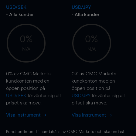
USD/SEK
USD/JPY
- Alla kunder
- Alla kunder
0%
0%
N/A
N/A
0%
av CMC Markets
0%
av CMC Markets
kundkonton med en
kundkonton med en
öppen position på
öppen position på
USD/SEK
förväntar sig att
USD/JPY
förväntar sig att
priset ska
move
.
priset ska
move
.
Visa instrument
Visa instrument
Kundsentiment tillhandahålls av CMC Markets och ska endast