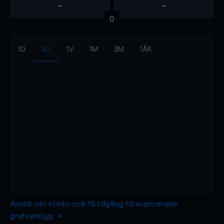
-
-
0
1D
3D
1V
1M
3M
1ÅR
Ansök om konto och få tillgång till avancerade
grafverktyg