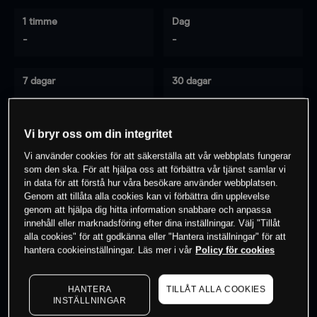
1 timme
Dag
-
-
7 dagar
30 dagar
-
-
Vi bryr oss om din integritet
Vi använder cookies för att säkerställa att vår webbplats fungerar
0
% av kunderna har en
position i detta
som den ska. För att hjälpa oss att förbättra vår tjänst samlar vi
instrument
in data för att förstå hur våra besökare använder webbplatsen.
Genom att tillåta alla cookies kan vi förbättra din upplevelse
genom att hjälpa dig hitta information snabbare och anpassa
innehåll eller marknadsföring efter dina inställningar. Välj "Tillåt
Börja handla
alla cookies" för att godkänna eller "Hantera inställningar" för att
hantera cookieinställningar. Läs mer i vår
Policy för cookies
HANTERA
TILLÅT ALLA COOKIES
INSTÄLLNINGAR