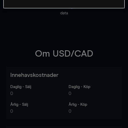
Priserna är endast vägledande.
Logga in
för att se
senaste den marknadsdatan.
Log in
to see latest market
data
Om
USD/CAD
Innehavskostnader
Daglig - Sälj
Daglig - Köp
0
0
Årlig - Sälj
Årlig - Köp
0
0