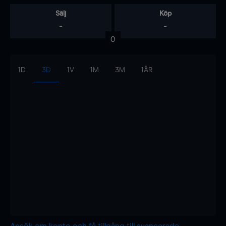
Sälj
Köp
-
-
0
1D
3D
1V
1M
3M
1ÅR