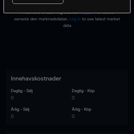
Priserna är endast vägledande.
Logga in
för att se
senaste den marknadsdatan.
Log in
to see latest market
data
Innehavskostnader
Daglig - Sälj
Daglig - Köp
0
0
Årlig - Sälj
Årlig - Köp
0
0