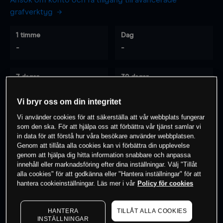
Ansök om konto och få tillgång till avancerade
grafverktyg
1 timme
Dag
-
-
7 dagar
30 dagar
-
-
Vi bryr oss om din integritet
Vi använder cookies för att säkerställa att vår webbplats fungerar
som den ska. För att hjälpa oss att förbättra vår tjänst samlar vi
0
% av kunderna har en
position i detta
in data för att förstå hur våra besökare använder webbplatsen.
instrument
Genom att tillåta alla cookies kan vi förbättra din upplevelse
genom att hjälpa dig hitta information snabbare och anpassa
innehåll eller marknadsföring efter dina inställningar. Välj "Tillåt
alla cookies" för att godkänna eller "Hantera inställningar" för att
Börja handla
hantera cookieinställningar. Läs mer i vår
Policy för cookies
HANTERA
TILLÅT ALLA COOKIES
INSTÄLLNINGAR