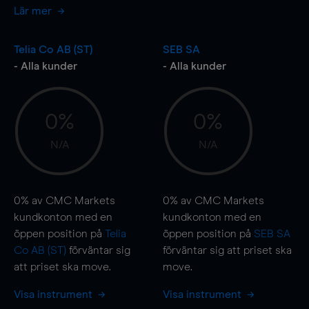
Lär mer
Telia Co AB (ST)
SEB SA
- Alla kunder
- Alla kunder
0%
0%
N/A
N/A
0%
av CMC Markets
0%
av CMC Markets
kundkonton med en
kundkonton med en
öppen position på
Telia
öppen position på
SEB SA
Co AB (ST)
förväntar sig
förväntar sig att priset ska
att priset ska
move
.
move
.
Visa instrument
Visa instrument