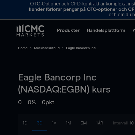
OTC-Optioner och CFD-kontrakt är komplexa instr
kunder förlorar pengar på OTC-optioner och CF
och om du ha
Produkter
Handelsplattform
Home
Marknadsutbud
Eagle Bancorp Inc
Eagle Bancorp Inc
(NASDAQ:EGBN) kurs
0
0%
0pkt
1D
3D
1V
1M
3M
1ÅR
Intervall:
10