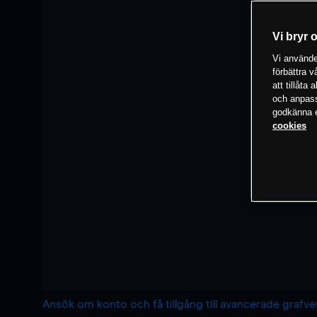
Vi bryr 
Vi använder
förbättra 
att tillåta
och anpassa
godkänna el
cookies
Ansök om konto och få tillgång till avancerade grafv