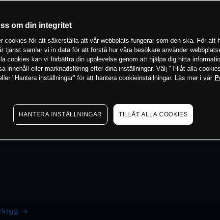
oss om din integritet
 cookies för att säkerställa att vår webbplats fungerar som den ska. För att h
vår tjänst samlar vi in data för att förstå hur våra besökare använder webbpla
 alla cookies kan vi förbättra din upplevelse genom att hjälpa dig hitta informat
 innehåll eller marknadsföring efter dina inställningar. Välj "Tillåt alla cookies
ler "Hantera inställningar" för att hantera cookieinställningar. Läs mer i vår
P
HANTERA INSTÄLLNINGAR
TILLÅT ALLA COOKIES
erktyg