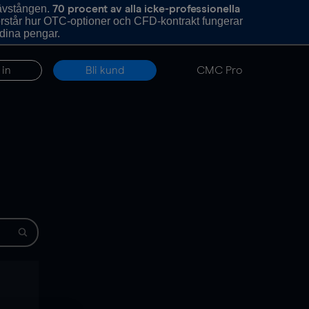
hävstången.
70 procent av alla icke-professionella
förstår hur OTC-optioner och CFD-kontrakt fungerar
 dina pengar.
 in
Bli kund
CMC Pro