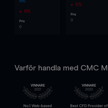
Inc
0%
0%
Pris
0
Pris
0
Varför handla
med CMC Ma
VINNARE
VINNARE
2021
2020
No.1 Web-based
Best CFD Provider of