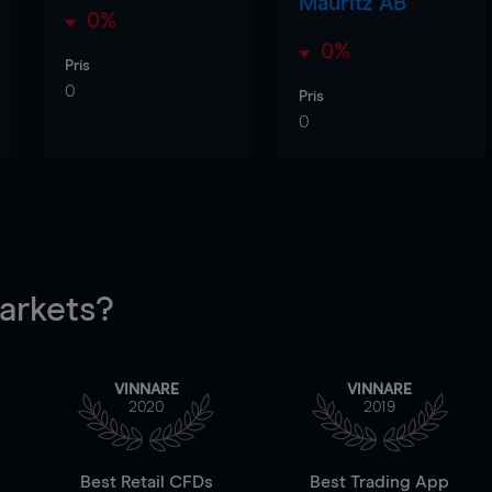
Mauritz AB
0%
0%
Pris
0
Pris
0
rkets?
VINNARE
VINNARE
2020
2019
Best Retail CFDs
Best Trading App