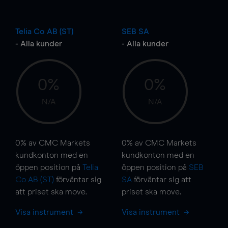
Telia Co AB (ST)
SEB SA
- Alla kunder
- Alla kunder
0%
0%
N/A
N/A
0%
av CMC Markets
0%
av CMC Markets
kundkonton med en
kundkonton med en
öppen position på
Telia
öppen position på
SEB
Co AB (ST)
förväntar sig
SA
förväntar sig att
att priset ska
move
.
priset ska
move
.
Visa instrument
Visa instrument