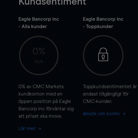
Kundsentiment
Eagle Bancorp Inc
Eagle Bancorp Inc
- Alla kunder
- Toppkunder
0%
N/A
0%
av CMC Markets
Toppkundsentimentet är
kundkonton med en
endast tillgängligt för
öppen position på Eagle
CMC-kunder.
Bancorp Inc förväntar sig
Ansök om konto
att priset ska
move
.
Lär mer