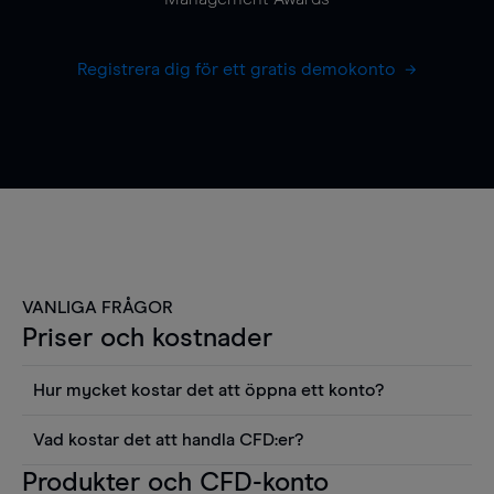
Registrera dig för ett gratis demokonto
VANLIGA FRÅGOR
Priser och kostnader
Hur mycket kostar det att öppna ett konto?
Det finns ingen kostnad för att öppna ett
Vad kostar det att handla CFD:er?
livekonto. Du kan också visa våra priser och
Det är en rad kostnader att tänka på när man
Produkter och CFD-konto
använda sådana verktyg som diagram, Reuters