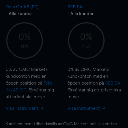
Telia Co AB (ST)
SEB SA
- Alla kunder
- Alla kunder
0%
0%
N/A
N/A
0%
av CMC Markets
0%
av CMC Markets
kundkonton med en
kundkonton med en
öppen position på
Telia
öppen position på
SEB SA
Co AB (ST)
förväntar sig
förväntar sig att priset ska
att priset ska
move
.
move
.
Visa instrument
Visa instrument
Kundsentiment tillhandahålls av CMC Markets och ska endast