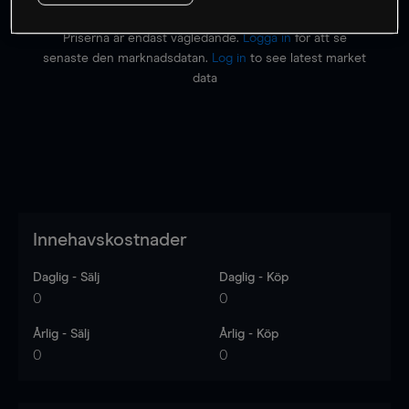
Priserna är endast vägledande.
Logga in
för att se
senaste den marknadsdatan.
Log in
to see latest market
data
Innehavskostnader
Daglig - Sälj
Daglig - Köp
0
0
Årlig - Sälj
Årlig - Köp
0
0