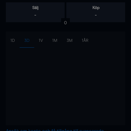
Sälj
Köp
-
-
0
1D
3D
1V
1M
3M
1ÅR