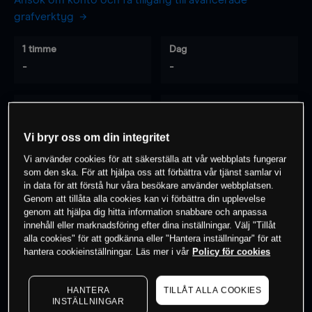
Ansök om konto och få tillgång till avancerade
grafverktyg
1 timme
Dag
-
-
7 dagar
30 dagar
-
-
Vi bryr oss om din integritet
Vi använder cookies för att säkerställa att vår webbplats fungerar
som den ska. För att hjälpa oss att förbättra vår tjänst samlar vi
0
% av kunderna har en
position i detta
in data för att förstå hur våra besökare använder webbplatsen.
Genom att tillåta alla cookies kan vi förbättra din upplevelse
instrument
genom att hjälpa dig hitta information snabbare och anpassa
innehåll eller marknadsföring efter dina inställningar. Välj "Tillåt
alla cookies" för att godkänna eller "Hantera inställningar" för att
Börja handla
hantera cookieinställningar. Läs mer i vår
Policy för cookies
HANTERA
TILLÅT ALLA COOKIES
INSTÄLLNINGAR