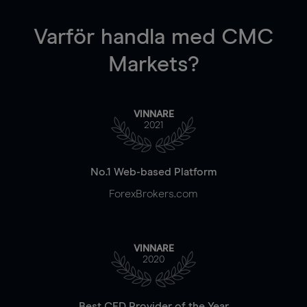
Varför handla
med CMC
Markets?
VINNARE
2021
No.1 Web-based Platform
ForexBrokers.com
VINNARE
2020
Best CFD Provider of the Year