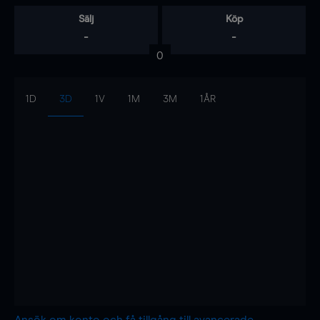
Sälj
Köp
-
-
0
1D
3D
1V
1M
3M
1ÅR