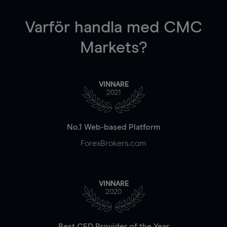
Varför handla
med CMC
Markets?
VINNARE
2021
No.1 Web-based Platform
ForexBrokers.com
VINNARE
2020
Best CFD Provider of the Year