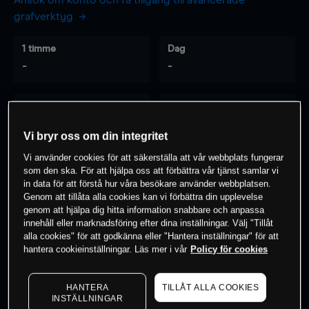
Ansök om konto och få tillgång till avancerade
grafverktyg
1 timme
Dag
-
-
7 dagar
30 dagar
-
-
Vi bryr oss om din integritet
Vi använder cookies för att säkerställa att vår webbplats fungerar
som den ska. För att hjälpa oss att förbättra vår tjänst samlar vi
0
% av kunderna har en
position i detta
in data för att förstå hur våra besökare använder webbplatsen.
Genom att tillåta alla cookies kan vi förbättra din upplevelse
instrument
genom att hjälpa dig hitta information snabbare och anpassa
innehåll eller marknadsföring efter dina inställningar. Välj "Tillåt
alla cookies" för att godkänna eller "Hantera inställningar" för att
Börja handla
hantera cookieinställningar. Läs mer i vår
Policy för cookies
HANTERA
TILLÅT ALLA COOKIES
INSTÄLLNINGAR