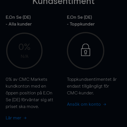
Kundsentiment
E.On Se (DE)
E.On Se (DE)
- Alla kunder
- Toppkunder
0%
N/A
0%
av CMC Markets
Toppkundsentimentet är
kundkonton med en
endast tillgängligt för
öppen position på E.On
CMC-kunder.
Se (DE) förväntar sig att
Ansök om konto
priset ska
move
.
Lär mer