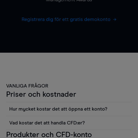
Registrera dig för ett gratis demokonto
VANLIGA FRÅGOR
Priser och kostnader
Hur mycket kostar det att öppna ett konto?
Det finns ingen kostnad för att öppna ett
Vad kostar det att handla CFD:er?
livekonto. Du kan också visa våra priser och
Det är en rad kostnader att tänka på när man
Produkter och CFD-konto
använda sådana verktyg som diagram, Reuters