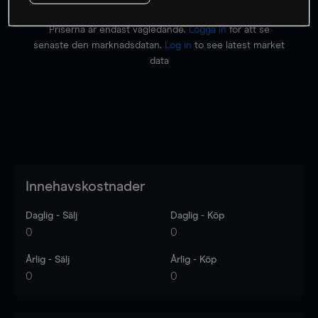
Priserna är endast vägledande.
Logga in
för att se
senaste den marknadsdatan.
Log in
to see latest market
data
Innehavskostnader
Daglig - Sälj
Daglig - Köp
0
0
Årlig - Sälj
Årlig - Köp
0
0