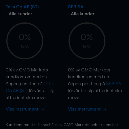
Telia Co AB (ST)
SEB SA
- Alla kunder
- Alla kunder
0%
0%
N/A
N/A
0%
av CMC Markets
0%
av CMC Markets
kundkonton med en
kundkonton med en
öppen position på
Telia
öppen position på
SEB SA
Co AB (ST)
förväntar sig
förväntar sig att priset ska
att priset ska
move
.
move
.
Visa instrument
Visa instrument
Kundsentiment tillhandahålls av CMC Markets och ska endast