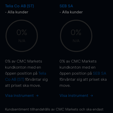
Telia Co AB (ST)
SEB SA
- Alla kunder
- Alla kunder
0%
0%
N/A
N/A
0%
av CMC Markets
0%
av CMC Markets
kundkonton med en
kundkonton med en
öppen position på
Telia
öppen position på
SEB SA
Co AB (ST)
förväntar sig
förväntar sig att priset ska
att priset ska
move
.
move
.
Visa instrument
Visa instrument
Kundsentiment tillhandahålls av CMC Markets och ska endast