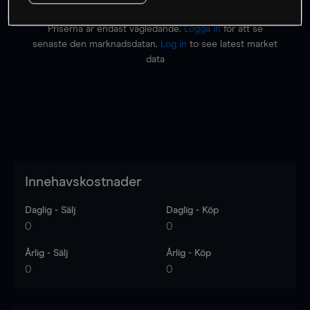
Priserna är endast vägledande.
Logga in
för att se
senaste den marknadsdatan.
Log in
to see latest market
data
Innehavskostnader
Daglig - Sälj
Daglig - Köp
0
0
Årlig - Sälj
Årlig - Köp
0
0