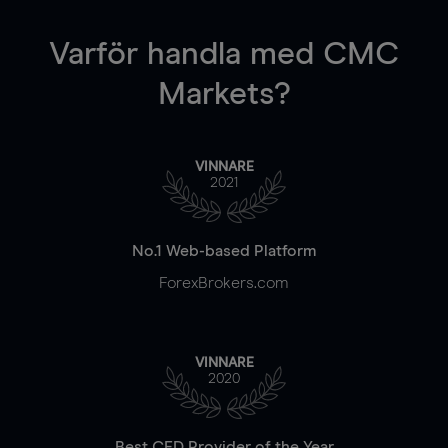
Varför handla
med CMC
Markets?
VINNARE
2021
No.1 Web-based Platform
ForexBrokers.com
VINNARE
2020
Best CFD Provider of the Year