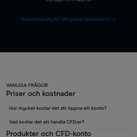
Registrera dig för ett gratis demokonto
VANLIGA FRÅGOR
Priser och kostnader
Hur mycket kostar det att öppna ett konto?
Det finns ingen kostnad för att öppna ett
Vad kostar det att handla CFD:er?
livekonto. Du kan också visa våra priser och
Det är en rad kostnader att tänka på när man
Produkter och CFD-konto
använda sådana verktyg som diagram, Reuters