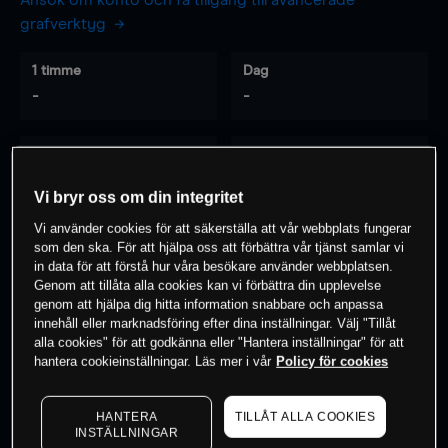
Ansök om konto och få tillgång till avancerade
grafverktyg
1 timme
Dag
-
-
7 dagar
30 dagar
-
-
Vi bryr oss om din integritet
Vi använder cookies för att säkerställa att vår webbplats fungerar
som den ska. För att hjälpa oss att förbättra vår tjänst samlar vi
0
% av kunderna har en
position i detta
in data för att förstå hur våra besökare använder webbplatsen.
Genom att tillåta alla cookies kan vi förbättra din upplevelse
instrument
genom att hjälpa dig hitta information snabbare och anpassa
innehåll eller marknadsföring efter dina inställningar. Välj "Tillåt
alla cookies" för att godkänna eller "Hantera inställningar" för att
Börja handla
hantera cookieinställningar. Läs mer i vår
Policy för cookies
HANTERA
TILLÅT ALLA COOKIES
INSTÄLLNINGAR