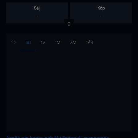
Sälj
Köp
-
-
0
1D
3D
1V
1M
3M
1ÅR