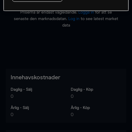
Priserna är endast vägledande.
Logga in
för att se
senaste den marknadsdatan.
Log in
to see latest market
data
Innehavskostnader
Daglig - Sälj
Daglig - Köp
0
0
Årlig - Sälj
Årlig - Köp
0
0