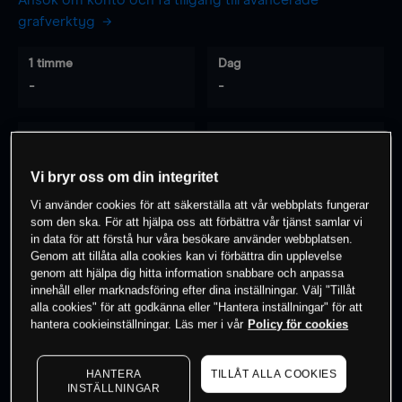
Ansök om konto och få tillgång till avancerade
grafverktyg
1 timme
Dag
-
-
7 dagar
30 dagar
-
-
Vi bryr oss om din integritet
Vi använder cookies för att säkerställa att vår webbplats fungerar
som den ska. För att hjälpa oss att förbättra vår tjänst samlar vi
0
% av kunderna har en
position i detta
in data för att förstå hur våra besökare använder webbplatsen.
Genom att tillåta alla cookies kan vi förbättra din upplevelse
instrument
genom att hjälpa dig hitta information snabbare och anpassa
innehåll eller marknadsföring efter dina inställningar. Välj "Tillåt
alla cookies" för att godkänna eller "Hantera inställningar" för att
Börja handla
hantera cookieinställningar. Läs mer i vår
Policy för cookies
HANTERA
TILLÅT ALLA COOKIES
INSTÄLLNINGAR