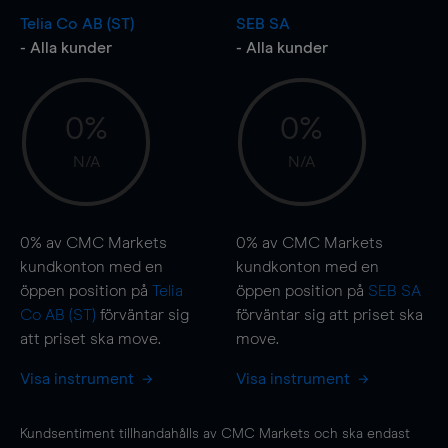
Telia Co AB (ST)
SEB SA
- Alla kunder
- Alla kunder
0%
0%
N/A
N/A
0%
av CMC Markets
0%
av CMC Markets
kundkonton med en
kundkonton med en
öppen position på
Telia
öppen position på
SEB SA
Co AB (ST)
förväntar sig
förväntar sig att priset ska
att priset ska
move
.
move
.
Visa instrument
Visa instrument
Kundsentiment tillhandahålls av CMC Markets och ska endast