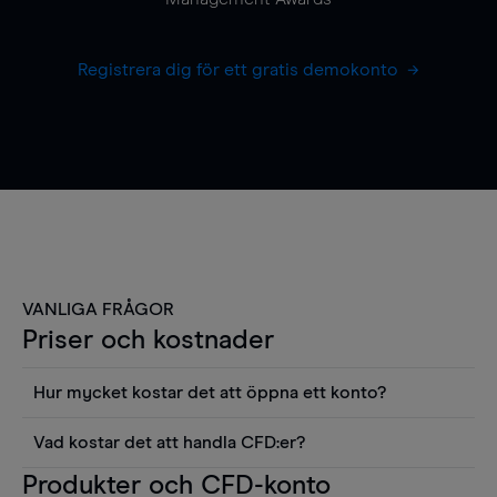
Registrera dig för ett gratis demokonto
VANLIGA FRÅGOR
Priser och kostnader
Hur mycket kostar det att öppna ett konto?
Det finns ingen kostnad för att öppna ett
Vad kostar det att handla CFD:er?
livekonto. Du kan också visa våra priser och
Det är en rad kostnader att tänka på när man
Produkter och CFD-konto
använda sådana verktyg som diagram, Reuters