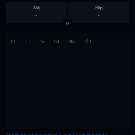
Sälj
Köp
-
-
0
1D
3D
1V
1M
3M
1ÅR