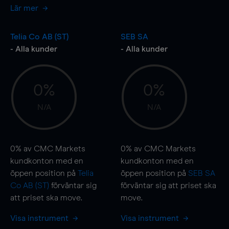
Lär mer
Telia Co AB (ST)
SEB SA
- Alla kunder
- Alla kunder
0%
0%
N/A
N/A
0%
av CMC Markets
0%
av CMC Markets
kundkonton med en
kundkonton med en
öppen position på
Telia
öppen position på
SEB SA
Co AB (ST)
förväntar sig
förväntar sig att priset ska
att priset ska
move
.
move
.
Visa instrument
Visa instrument