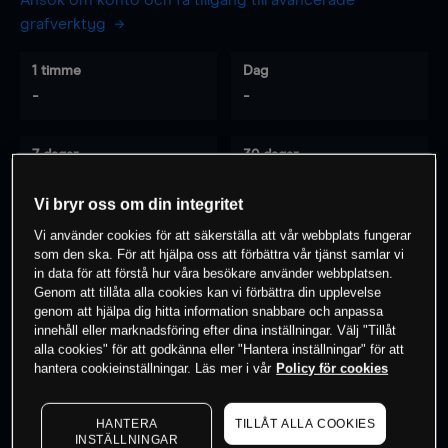
Ansök om konto och få tillgång till avancerade
grafverktyg
1 timme
Dag
-
-
7 dagar
30 dagar
-
-
Vi bryr oss om din integritet
Vi använder cookies för att säkerställa att vår webbplats fungerar
som den ska. För att hjälpa oss att förbättra vår tjänst samlar vi
0
% av kunderna har en
position i detta
in data för att förstå hur våra besökare använder webbplatsen.
instrument
Genom att tillåta alla cookies kan vi förbättra din upplevelse
genom att hjälpa dig hitta information snabbare och anpassa
innehåll eller marknadsföring efter dina inställningar. Välj "Tillåt
alla cookies" för att godkänna eller "Hantera inställningar" för att
Börja handla
hantera cookieinställningar. Läs mer i vår
Policy för cookies
HANTERA
TILLÅT ALLA COOKIES
INSTÄLLNINGAR