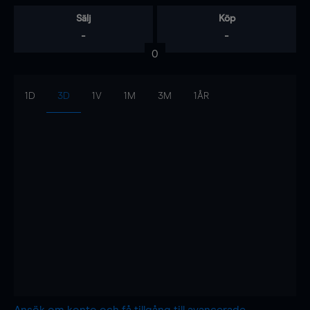
Sälj
Köp
-
-
0
1D
3D
1V
1M
3M
1ÅR