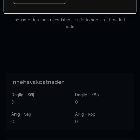
Priserna är endast vägledande.
Logga in
för att se
senaste den marknadsdatan.
Log in
to see latest market
data
Innehavskostnader
Daglig - Sälj
Daglig - Köp
0
0
Årlig - Sälj
Årlig - Köp
0
0