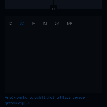
-
-
0
1D
3D
1V
1M
3M
1ÅR
Ansök om konto och få tillgång till avancerade
grafverktyg