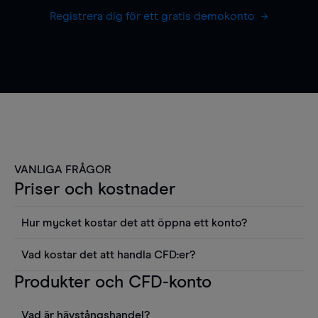
Registrera dig för ett gratis demokonto
VANLIGA FRÅGOR
Priser och kostnader
Hur mycket kostar det att öppna ett konto?
Det finns ingen kostnad för att öppna ett
Vad kostar det att handla CFD:er?
livekonto. Du kan också visa våra priser och
Det är en rad kostnader att tänka på när man
Produkter och CFD-konto
använda sådana verktyg som diagram, Reuters
handlar CFD:er, inkluderat spread,
news eller Morningstars kvantitativa
innehavskostnader (för positioner som hålls öppna
aktierapporter utan kostnad.
Vad är hävstångshandel?