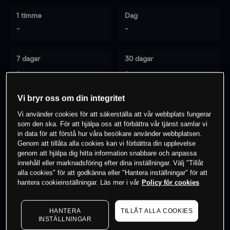
1 timme
Dag
-
-
7 dagar
30 dagar
-
-
Vi bryr oss om din integritet
Vi använder cookies för att säkerställa att vår webbplats fungerar
0
% av kunderna har en
position i detta
som den ska. För att hjälpa oss att förbättra vår tjänst samlar vi
instrument
in data för att förstå hur våra besökare använder webbplatsen.
Genom att tillåta alla cookies kan vi förbättra din upplevelse
genom att hjälpa dig hitta information snabbare och anpassa
innehåll eller marknadsföring efter dina inställningar. Välj "Tillåt
Börja handla
alla cookies" för att godkänna eller "Hantera inställningar" för att
hantera cookieinställningar. Läs mer i vår
Policy för cookies
HANTERA
TILLÅT ALLA COOKIES
INSTÄLLNINGAR