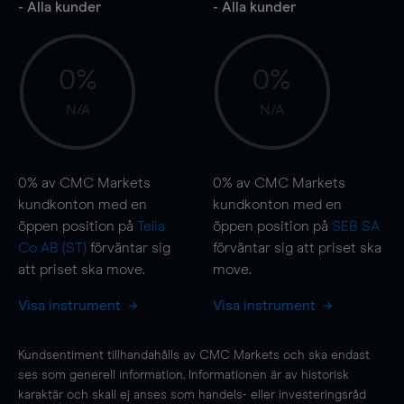
- Alla kunder
- Alla kunder
0%
0%
N/A
N/A
0%
av CMC Markets
0%
av CMC Markets
kundkonton med en
kundkonton med en
öppen position på
Telia
öppen position på
SEB SA
Co AB (ST)
förväntar sig
förväntar sig att priset ska
att priset ska
move
.
move
.
Visa instrument
Visa instrument
Kundsentiment tillhandahålls av CMC Markets och ska endast
ses som generell information. Informationen är av historisk
karaktär och skall ej anses som handels- eller investeringsråd