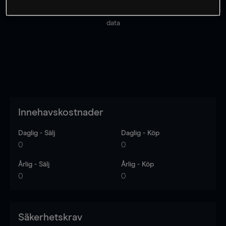
Priserna är endast vägledande.
Logga in
för att se
senaste den marknadsdatan.
Log in
to see latest market
data
Innehavskostnader
Daglig - Sälj
Daglig - Köp
0
0
Årlig - Sälj
Årlig - Köp
0
0
Säkerhetskrav