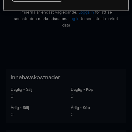
Priserna är endast vägledande.
Logga in
för att se
senaste den marknadsdatan.
Log in
to see latest market
data
Innehavskostnader
Daglig - Sälj
Daglig - Köp
0
0
Årlig - Sälj
Årlig - Köp
0
0