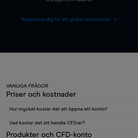
Registrera dig för ett gratis demokonto
VANLIGA FRÅGOR
Priser och kostnader
Hur mycket kostar det att öppna ett konto?
Det finns ingen kostnad för att öppna ett
Vad kostar det att handla CFD:er?
livekonto. Du kan också visa våra priser och
Det är en rad kostnader att tänka på när man
Produkter och CFD-konto
använda sådana verktyg som diagram, Reuters