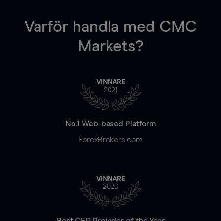
Varför handla
med CMC
Markets?
VINNARE
2021
No.1 Web-based Platform
ForexBrokers.com
VINNARE
2020
Best CFD Provider of the Year