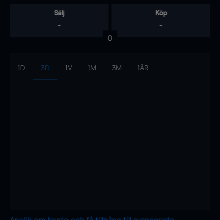
Sälj
Köp
-
-
0
1D
3D
1V
1M
3M
1ÅR