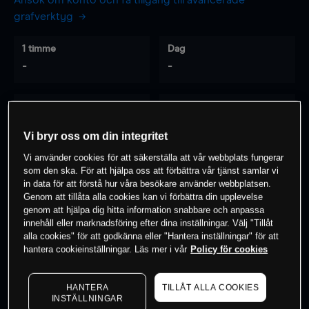
Ansök om konto och få tillgång till avancerade
grafverktyg
1 timme
Dag
-
-
7 dagar
30 dagar
-
-
Vi bryr oss om din integritet
Vi använder cookies för att säkerställa att vår webbplats fungerar
som den ska. För att hjälpa oss att förbättra vår tjänst samlar vi
0
% av kunderna har en
position i detta
in data för att förstå hur våra besökare använder webbplatsen.
Genom att tillåta alla cookies kan vi förbättra din upplevelse
instrument
genom att hjälpa dig hitta information snabbare och anpassa
innehåll eller marknadsföring efter dina inställningar. Välj "Tillåt
alla cookies" för att godkänna eller "Hantera inställningar" för att
Börja handla
hantera cookieinställningar. Läs mer i vår
Policy för cookies
HANTERA
TILLÅT ALLA COOKIES
INSTÄLLNINGAR