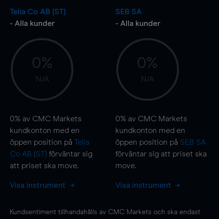
Telia Co AB (ST)
SEB SA
- Alla kunder
- Alla kunder
0%
0%
N/A
N/A
0%
av CMC Markets
0%
av CMC Markets
kundkonton med en
kundkonton med en
öppen position på
Telia
öppen position på
SEB SA
Co AB (ST)
förväntar sig
förväntar sig att priset ska
att priset ska
move
.
move
.
Visa instrument
Visa instrument
Kundsentiment tillhandahålls av CMC Markets och ska endast