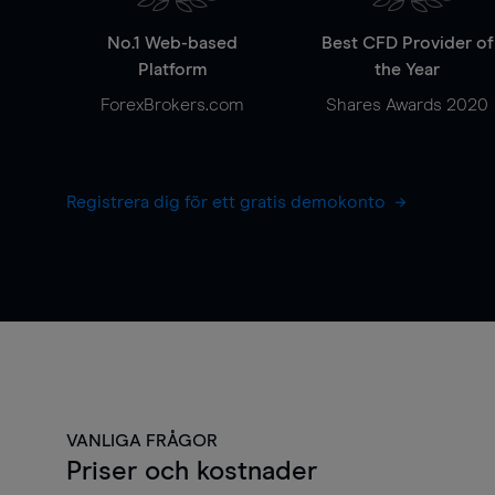
No.1 Web-based
Best CFD Provider of
Platform
the Year
ForexBrokers.com
Shares Awards 2020
Registrera dig för ett gratis demokonto
VANLIGA FRÅGOR
Priser och kostnader