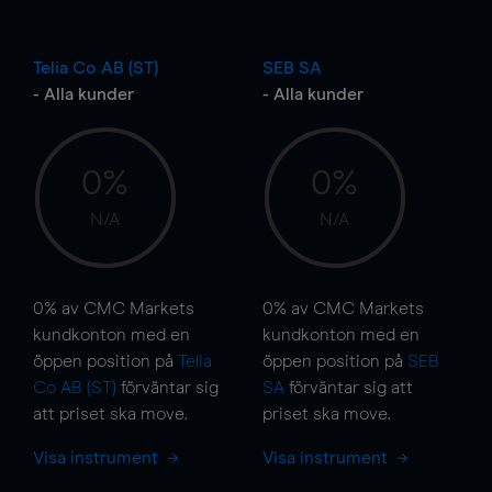
Telia Co AB (ST)
SEB SA
- Alla kunder
- Alla kunder
0%
0%
N/A
N/A
0%
av CMC Markets
0%
av CMC Markets
kundkonton med en
kundkonton med en
öppen position på
Telia
öppen position på
SEB
Co AB (ST)
förväntar sig
SA
förväntar sig att
att priset ska
move
.
priset ska
move
.
Visa instrument
Visa instrument