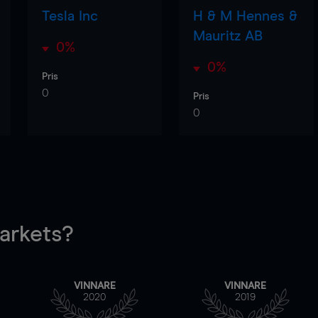
Tesla Inc
H & M Hennes &
Mauritz AB
0%
0%
Pris
0
Pris
0
rkets?
VINNARE
VINNARE
2020
2019