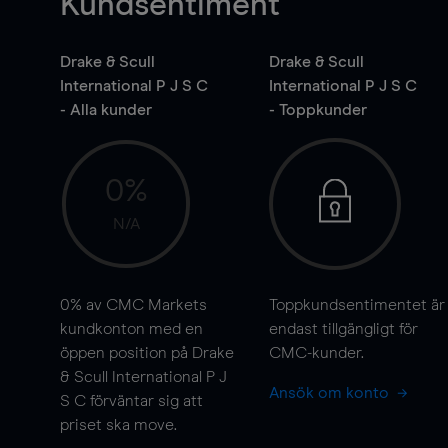
Kundsentiment
Drake & Scull
Drake & Scull
International P J S C
International P J S C
- Alla kunder
- Toppkunder
0%
N/A
0%
av CMC Markets
Toppkundsentimentet är
kundkonton med en
endast tillgängligt för
öppen position på Drake
CMC-kunder.
& Scull International P J
Ansök om konto
S C förväntar sig att
priset ska
move
.