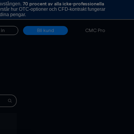
hävstången.
70 procent av alla icke-professionella
förstår hur OTC-optioner och CFD-kontrakt fungerar
 dina pengar.
 in
Bli kund
CMC Pro