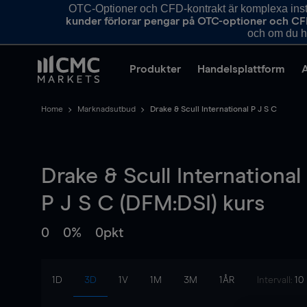
OTC-Optioner och CFD-kontrakt är komplexa instr
kunder förlorar pengar på OTC-optioner och CF
och om du ha
Produkter
Handelsplattform
Home
Marknadsutbud
Drake & Scull International P J S C
Drake & Scull International
P J S C (DFM:DSI) kurs
0
0%
0pkt
1D
3D
1V
1M
3M
1ÅR
Intervall:
10