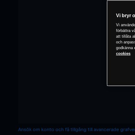
Vi bryr 
Vi använder
förbättra 
att tillåta
och anpassa
godkänna el
cookies
Ansök om konto och få tillgång till avancerade grafv