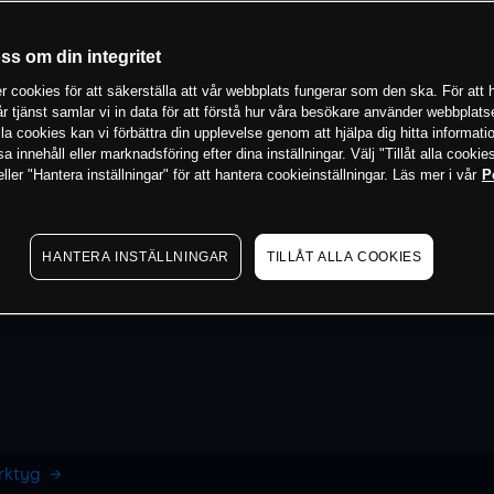
oss om din integritet
 cookies för att säkerställa att vår webbplats fungerar som den ska. För att h
vår tjänst samlar vi in data för att förstå hur våra besökare använder webbpla
 alla cookies kan vi förbättra din upplevelse genom att hjälpa dig hitta informat
 innehåll eller marknadsföring efter dina inställningar. Välj "Tillåt alla cookies
ler "Hantera inställningar" för att hantera cookieinställningar. Läs mer i vår
P
HANTERA INSTÄLLNINGAR
TILLÅT ALLA COOKIES
erktyg