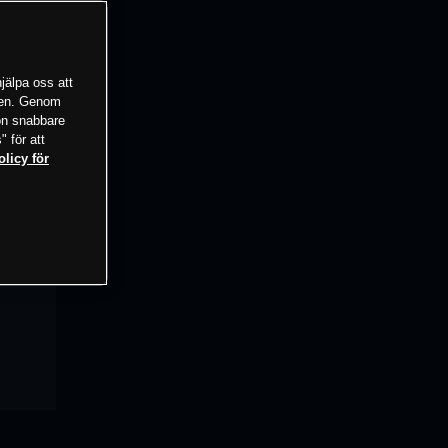
jälpa oss att
tsen. Genom
ion snabbare
" för att
olicy för