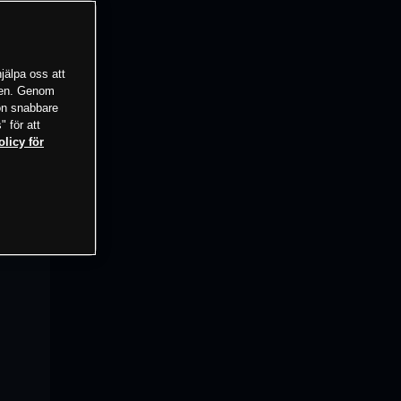
jälpa oss att
tsen. Genom
ion snabbare
" för att
olicy för