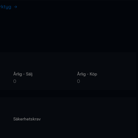
erktyg
Årlig - Sälj
Årlig - Köp
0
0
Säkerhetskrav