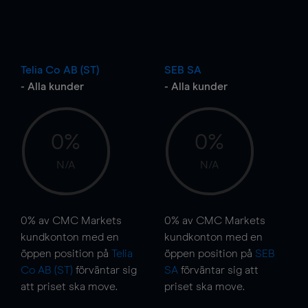
Telia Co AB (ST)
SEB SA
- Alla kunder
- Alla kunder
0%
0%
N/A
N/A
0%
av CMC Markets
0%
av CMC Markets
kundkonton med en
kundkonton med en
öppen position på
Telia
öppen position på
SEB
Co AB (ST)
förväntar sig
SA
förväntar sig att
att priset ska
move
.
priset ska
move
.