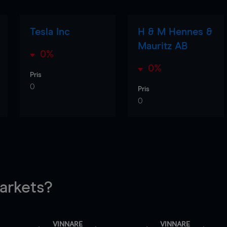
Tesla Inc
H & M Hennes &
Mauritz AB
0%
0%
Pris
0
Pris
0
rkets?
VINNARE
VINNARE