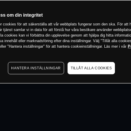
 min
oss om din integritet
 cookies för att säkerställa att vår webbplats fungerar som den ska. För att h
vår tjänst samlar vi in data för att förstå hur våra besökare använder webbpla
 alla cookies kan vi förbättra din upplevelse genom att hjälpa dig hitta informat
 innehåll eller marknadsföring efter dina inställningar. Välj "Tillåt alla cookies
ler "Hantera inställningar" för att hantera cookieinställningar. Läs mer i vår
P
HANTERA INSTÄLLNINGAR
TILLÅT ALLA COOKIES