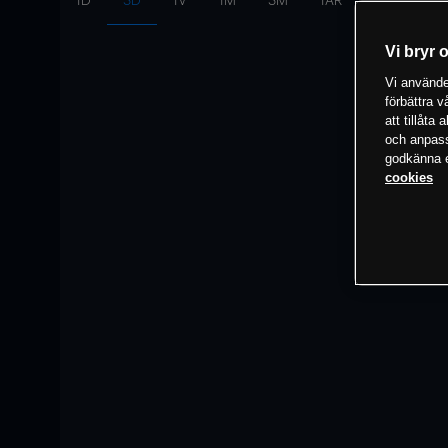
1D
3D
1V
1M
3M
1ÅR
Intervall:
10
Vi bryr 
Vi använder
förbättra 
att tillåta
och anpassa
godkänna el
cookies