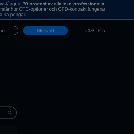
hävstången.
70 procent av alla icke-professionella
förstår hur OTC-optioner och CFD-kontrakt fungerar
 dina pengar.
 in
Bli kund
CMC Pro