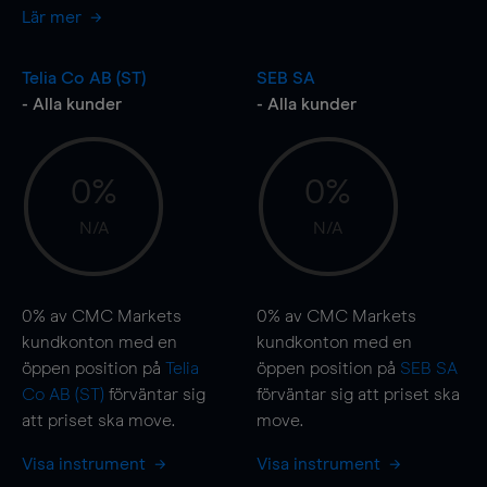
Lär mer
Telia Co AB (ST)
SEB SA
- Alla kunder
- Alla kunder
0%
0%
N/A
N/A
0%
av CMC Markets
0%
av CMC Markets
kundkonton med en
kundkonton med en
öppen position på
Telia
öppen position på
SEB SA
Co AB (ST)
förväntar sig
förväntar sig att priset ska
att priset ska
move
.
move
.
Visa instrument
Visa instrument