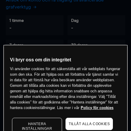
Ansök om konto och få tillgång till avancerade
grafverktyg
1 timme
Dag
-
-
7 dagar
30 dagar
-
-
Vi bryr oss om din integritet
Vi använder cookies för att säkerställa att vår webbplats fungerar
som den ska. För att hjälpa oss att förbättra vår tjänst samlar vi
0
% av kunderna har en
position i detta
in data för att förstå hur våra besökare använder webbplatsen.
instrument
Genom att tillåta alla cookies kan vi förbättra din upplevelse
genom att hjälpa dig hitta information snabbare och anpassa
innehåll eller marknadsföring efter dina inställningar. Välj "Tillåt
alla cookies" för att godkänna eller "Hantera inställningar" för att
Börja handla
hantera cookieinställningar. Läs mer i vår
Policy för cookies
HANTERA
TILLÅT ALLA COOKIES
INSTÄLLNINGAR