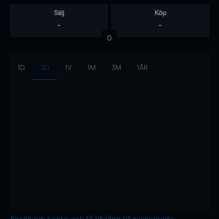
Sälj
Köp
-
-
0
1D
3D
1V
1M
3M
1ÅR