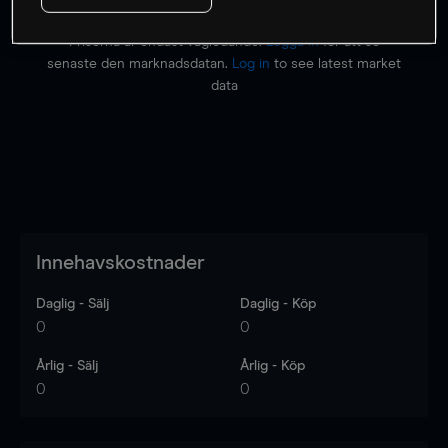
Priserna är endast vägledande.
Logga in
för att se
senaste den marknadsdatan.
Log in
to see latest market
data
Innehavskostnader
Daglig - Sälj
Daglig - Köp
0
0
Årlig - Sälj
Årlig - Köp
0
0