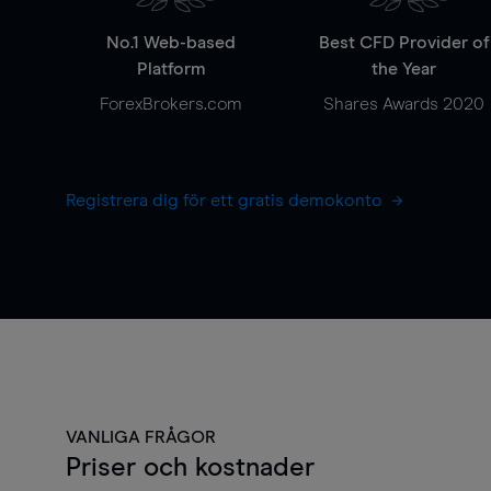
No.1 Web-based
Best CFD Provider of
Platform
the Year
ForexBrokers.com
Shares Awards 2020
Registrera dig för ett gratis demokonto
VANLIGA FRÅGOR
Priser och kostnader