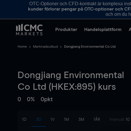
OTC-Optioner och CFD-kontrakt är komplexa instr
kunder förlorar pengar på OTC-optioner och CF
och om du ha
Produkter
Handelsplattform
Home
Marknadsutbud
Dongjiang Environmental Co Ltd
Dongjiang Environmental
Co Ltd (HKEX:895) kurs
0
0%
0pkt
1D
3D
1V
1M
3M
1ÅR
Intervall:
10