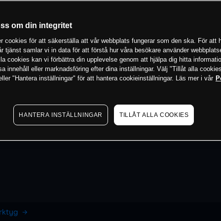
oss om din integritet
 cookies för att säkerställa att vår webbplats fungerar som den ska. För att h
vår tjänst samlar vi in data för att förstå hur våra besökare använder webbpla
 alla cookies kan vi förbättra din upplevelse genom att hjälpa dig hitta informat
 innehåll eller marknadsföring efter dina inställningar. Välj "Tillåt alla cookies
ler "Hantera inställningar" för att hantera cookieinställningar. Läs mer i vår
P
HANTERA INSTÄLLNINGAR
TILLÅT ALLA COOKIES
erktyg