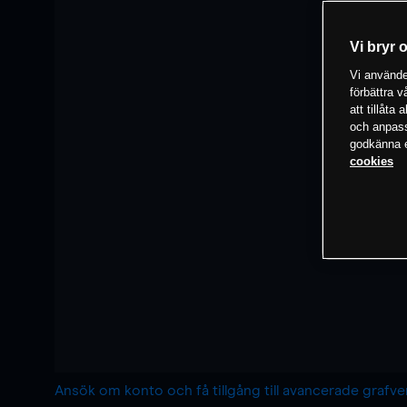
Vi bryr 
Vi använder
förbättra 
att tillåta
och anpassa
godkänna el
cookies
Ansök om konto och få tillgång till avancerade grafv