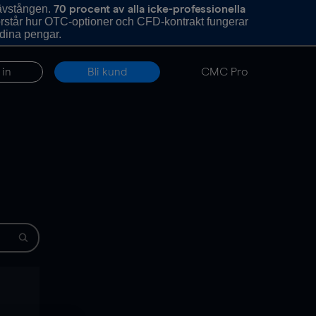
hävstången.
70 procent av alla icke-professionella
förstår hur OTC-optioner och CFD-kontrakt fungerar
 dina pengar.
 in
Bli kund
CMC Pro