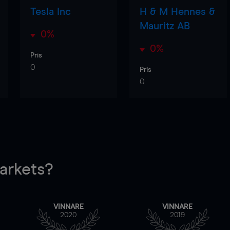
Tesla Inc
H & M Hennes &
Mauritz AB
0%
0%
Pris
0
Pris
0
rkets?
VINNARE
VINNARE
2020
2019