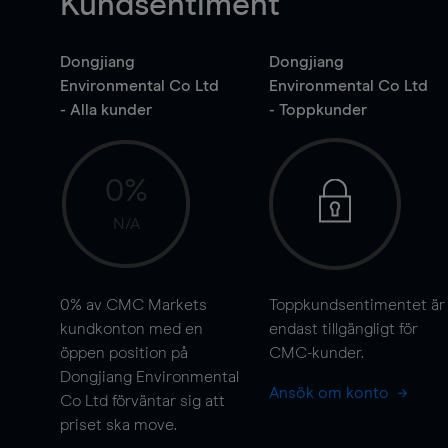
Kundsentiment
Dongjiang
Dongjiang
Environmental Co Ltd
Environmental Co Ltd
- Alla kunder
- Toppkunder
0%
N/A
0%
av CMC Markets
Toppkundsentimentet är
kundkonton med en
endast tillgängligt för
öppen position på
CMC-kunder.
Dongjiang Environmental
Ansök om konto
Co Ltd förväntar sig att
priset ska
move
.