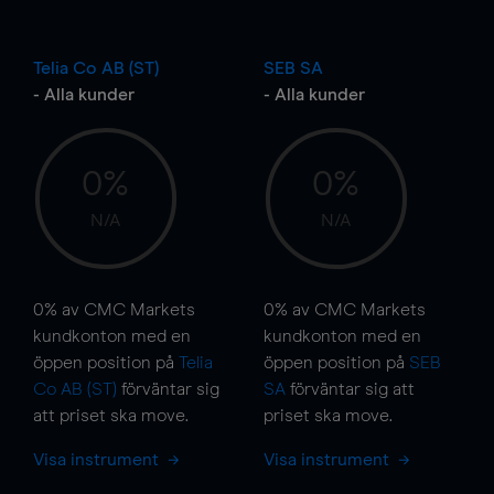
Telia Co AB (ST)
SEB SA
- Alla kunder
- Alla kunder
0%
0%
N/A
N/A
0%
av CMC Markets
0%
av CMC Markets
kundkonton med en
kundkonton med en
öppen position på
Telia
öppen position på
SEB
Co AB (ST)
förväntar sig
SA
förväntar sig att
att priset ska
move
.
priset ska
move
.
Visa instrument
Visa instrument