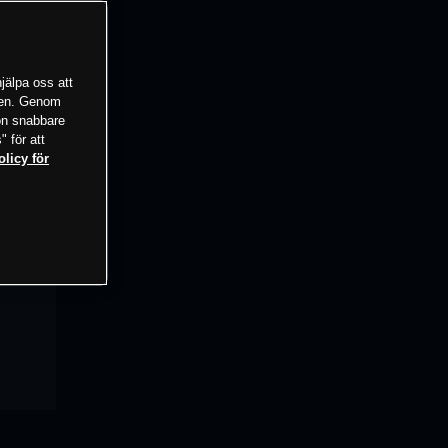
jälpa oss att
tsen. Genom
ion snabbare
" för att
olicy för