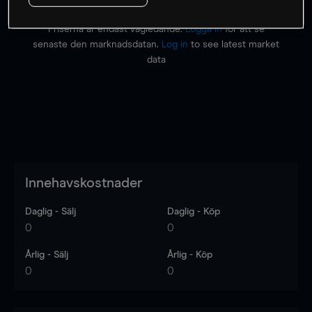
Priserna är endast vägledande.
Logga in
för att se
senaste den marknadsdatan.
Log in
to see latest market
data
Innehavskostnader
Daglig - Sälj
Daglig - Köp
0
0
Årlig - Sälj
Årlig - Köp
0
0