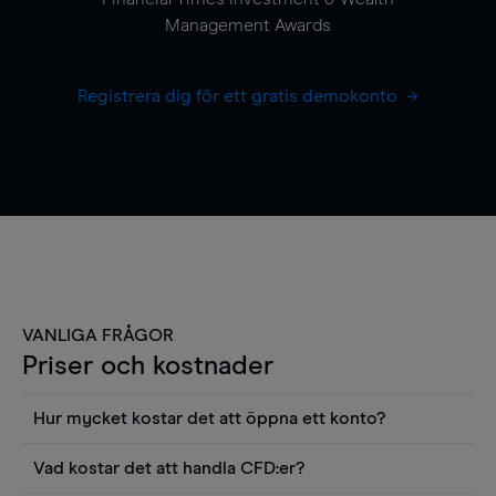
Management Awards
Registrera dig för ett gratis demokonto
VANLIGA FRÅGOR
Priser och kostnader
Hur mycket kostar det att öppna ett konto?
Det finns ingen kostnad för att öppna ett
Vad kostar det att handla CFD:er?
livekonto. Du kan också visa våra priser och