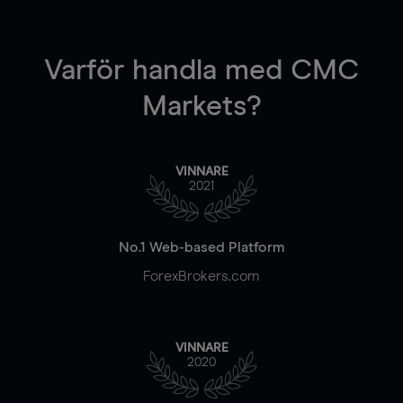
Varför handla
med CMC
Markets?
VINNARE
2021
No.1 Web-based Platform
ForexBrokers.com
VINNARE
2020