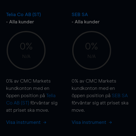
Telia Co AB (ST)
SEB SA
- Alla kunder
- Alla kunder
0%
0%
N/A
N/A
0%
av CMC Markets
0%
av CMC Markets
kundkonton med en
kundkonton med en
öppen position på
Telia
öppen position på
SEB SA
Co AB (ST)
förväntar sig
förväntar sig att priset ska
att priset ska
move
.
move
.
Visa instrument
Visa instrument