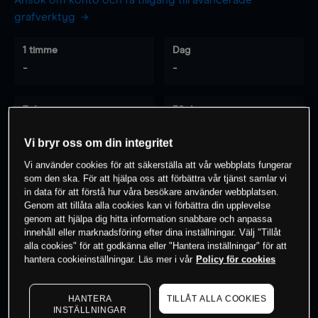
Ansök om konto och få tillgång till avancerade
grafverktyg
1 timme
Dag
-
-
7 dagar
30 dagar
-
-
Vi bryr oss om din integritet
Vi använder cookies för att säkerställa att vår webbplats fungerar
som den ska. För att hjälpa oss att förbättra vår tjänst samlar vi
0
% av kunderna har en
position i detta
in data för att förstå hur våra besökare använder webbplatsen.
Genom att tillåta alla cookies kan vi förbättra din upplevelse
instrument
genom att hjälpa dig hitta information snabbare och anpassa
innehåll eller marknadsföring efter dina inställningar. Välj "Tillåt
alla cookies" för att godkänna eller "Hantera inställningar" för att
Börja handla
hantera cookieinställningar. Läs mer i vår
Policy för cookies
HANTERA
TILLÅT ALLA COOKIES
INSTÄLLNINGAR