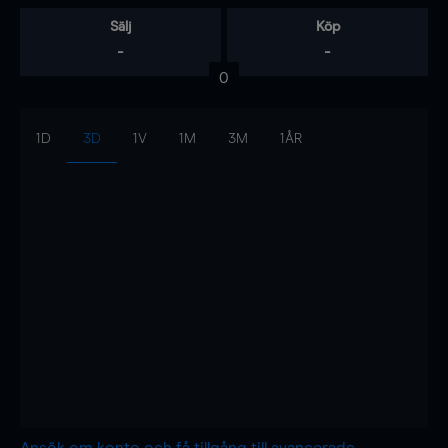
Sälj
Köp
-
-
0
1D
3D
1V
1M
3M
1ÅR