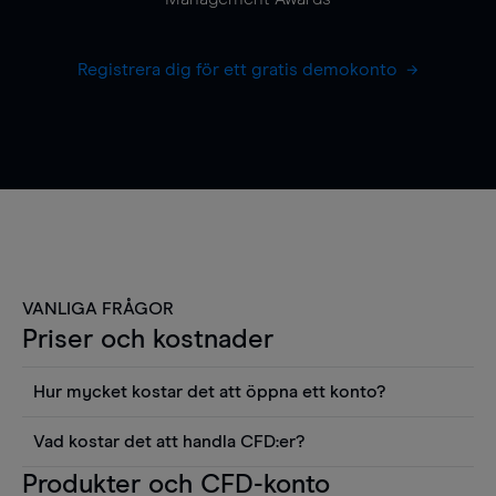
Registrera dig för ett gratis demokonto
VANLIGA FRÅGOR
Priser och kostnader
Hur mycket kostar det att öppna ett konto?
Det finns ingen kostnad för att öppna ett
Vad kostar det att handla CFD:er?
livekonto. Du kan också visa våra priser och
Det är en rad kostnader att tänka på när man
Produkter och CFD-konto
använda sådana verktyg som diagram, Reuters