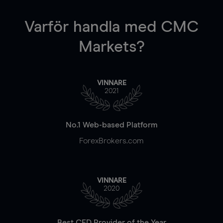
Varför handla
med CMC
Markets?
VINNARE
2021
No.1 Web-based Platform
ForexBrokers.com
VINNARE
2020
Best CFD Provider of the Year