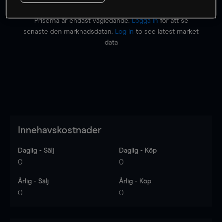
Priserna är endast vägledande.
Logga in
för att se
senaste den marknadsdatan.
Log in
to see latest market
data
Innehavskostnader
Daglig - Sälj
Daglig - Köp
0
0
Årlig - Sälj
Årlig - Köp
0
0