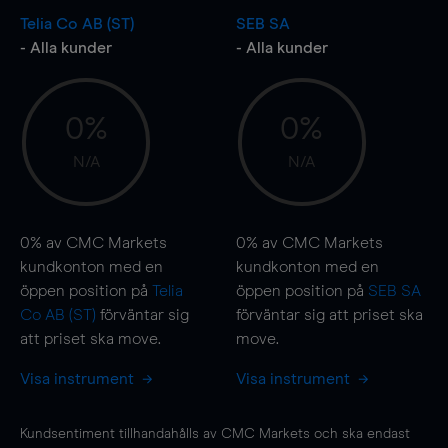
Telia Co AB (ST)
SEB SA
- Alla kunder
- Alla kunder
0%
0%
N/A
N/A
0%
av CMC Markets
0%
av CMC Markets
kundkonton med en
kundkonton med en
öppen position på
Telia
öppen position på
SEB SA
Co AB (ST)
förväntar sig
förväntar sig att priset ska
att priset ska
move
.
move
.
Visa instrument
Visa instrument
Kundsentiment tillhandahålls av CMC Markets och ska endast