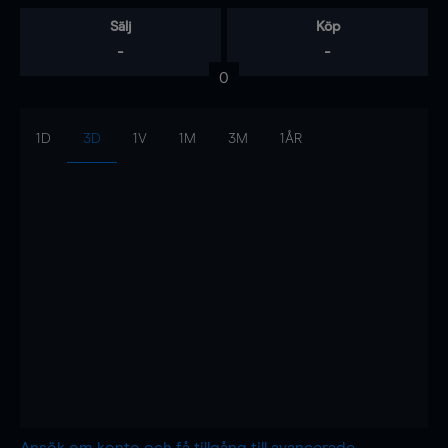
Sälj
Köp
-
-
0
1D
3D
1V
1M
3M
1ÅR