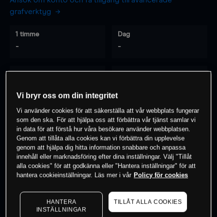
Ansök om konto och få tillgång till avancerade
grafverktyg
1 timme
Dag
-
-
7 dagar
30 dagar
-
-
Vi bryr oss om din integritet
Vi använder cookies för att säkerställa att vår webbplats fungerar
som den ska. För att hjälpa oss att förbättra vår tjänst samlar vi
0
% av kunderna har en
position i detta
in data för att förstå hur våra besökare använder webbplatsen.
Genom att tillåta alla cookies kan vi förbättra din upplevelse
instrument
genom att hjälpa dig hitta information snabbare och anpassa
innehåll eller marknadsföring efter dina inställningar. Välj "Tillåt
alla cookies" för att godkänna eller "Hantera inställningar" för att
Börja handla
hantera cookieinställningar. Läs mer i vår
Policy för cookies
HANTERA
TILLÅT ALLA COOKIES
INSTÄLLNINGAR