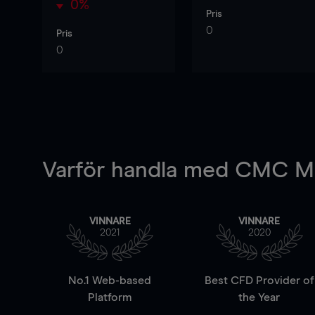
0%
Pris
0
Pris
0
Varför handla
med CMC Ma
VINNARE
VINNARE
2021
2020
No.1 Web-based
Best CFD Provider of
Platform
the Year