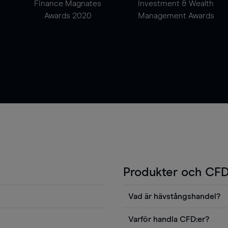
Finance Magnates
Investment & Wealth
Awards 2020
Management Awards
Produkter och CFD
Vad är hävstångshandel?
Du kan också visa våra
En av fördelarna med CFD-ha
Varför handla CFD:er?
ters news eller
andel v det totala värdet fö