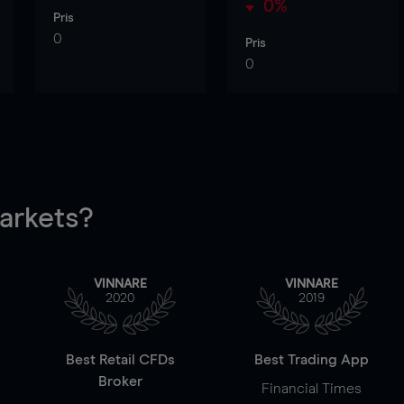
0%
Pris
0
Pris
0
rkets?
VINNARE
VINNARE
2020
2019
Best Retail CFDs
Best Trading App
Broker
Financial Times