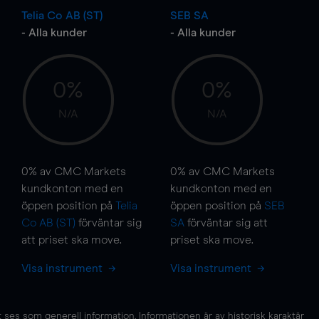
Telia Co AB (ST)
SEB SA
- Alla kunder
- Alla kunder
0%
0%
N/A
N/A
0%
av CMC Markets
0%
av CMC Markets
kundkonton med en
kundkonton med en
öppen position på
Telia
öppen position på
SEB
Co AB (ST)
förväntar sig
SA
förväntar sig att
att priset ska
move
.
priset ska
move
.
Visa instrument
Visa instrument
es som generell information. Informationen är av historisk karaktär