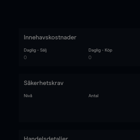
Innehavskostnader
Daglig - Sälj
Daglig - Köp
0
0
Säkerhetskrav
Nivå
Antal
Handelsdetaljer