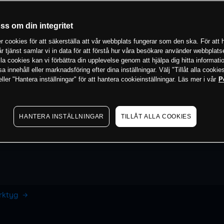
oss om din integritet
 cookies för att säkerställa att vår webbplats fungerar som den ska. För att h
vår tjänst samlar vi in data för att förstå hur våra besökare använder webbpla
 alla cookies kan vi förbättra din upplevelse genom att hjälpa dig hitta informat
 innehåll eller marknadsföring efter dina inställningar. Välj "Tillåt alla cookies
ler "Hantera inställningar" för att hantera cookieinställningar. Läs mer i vår
P
HANTERA INSTÄLLNINGAR
TILLÅT ALLA COOKIES
erktyg