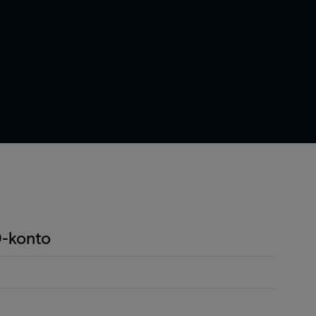
-konto
ndel är att du endast behöver betala en liten
r positionen för att öppna en position och detta