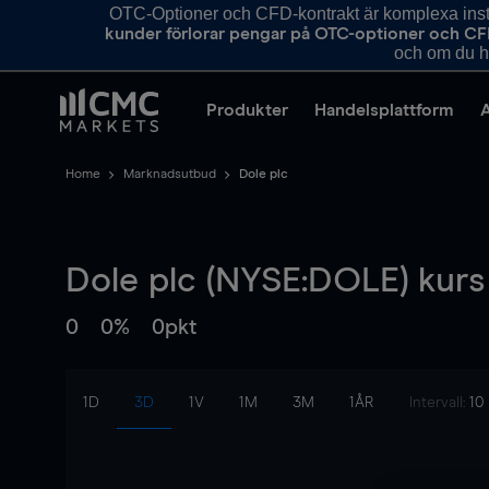
OTC-Optioner och CFD-kontrakt är komplexa instr
kunder förlorar pengar på OTC-optioner och CF
och om du ha
Produkter
Handelsplattform
Home
Marknadsutbud
Dole plc
Dole plc (NYSE:DOLE) kurs
0
0%
0pkt
1D
3D
1V
1M
3M
1ÅR
Intervall:
10