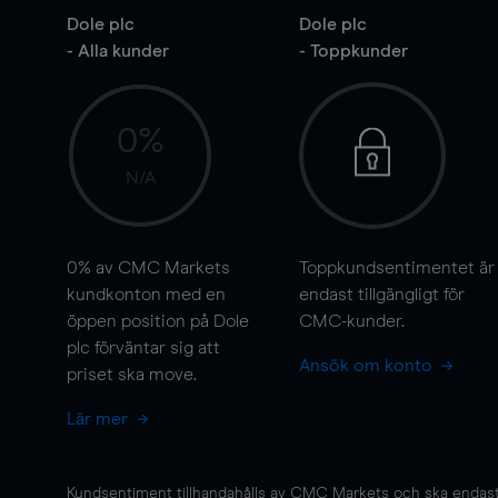
Dole plc
Dole plc
- Alla kunder
- Toppkunder
0%
N/A
0%
av CMC Markets
Toppkundsentimentet är
kundkonton med en
endast tillgängligt för
öppen position på Dole
CMC-kunder.
plc förväntar sig att
Ansök om konto
priset ska
move
.
Lär mer
Kundsentiment tillhandahålls av CMC Markets och ska endast s