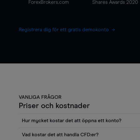
ForexBrokers.com
Shares Awards 2020
Registrera dig för ett gratis demokonto
VANLIGA FRÅGOR
Priser och kostnader
Hur mycket kostar det att öppna ett konto?
Det finns ingen kostnad för att öppna ett livekonto. 
Vad kostar det att handla CFD:er?
priser och använda sådana verktyg som diagram, Reu