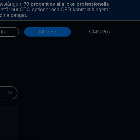
hävstången.
70 procent av alla icke-professionella
förstår hur OTC-optioner och CFD-kontrakt fungerar
 dina pengar.
 in
Bli kund
CMC Pro