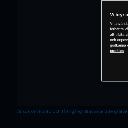
Vi bryr 
Vi använder
förbättra 
att tillåta
och anpassa
godkänna el
cookies
Ansök om konto och få tillgång till avancerade grafv