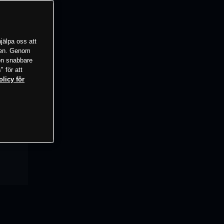
jälpa oss att
tsen. Genom
ion snabbare
" för att
olicy för