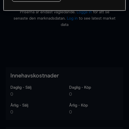
Priserna är endast vägledande.
Logga in
för att se
senaste den marknadsdatan.
Log in
to see latest market
data
Innehavskostnader
Daglig - Sälj
Daglig - Köp
0
0
Årlig - Sälj
Årlig - Köp
0
0