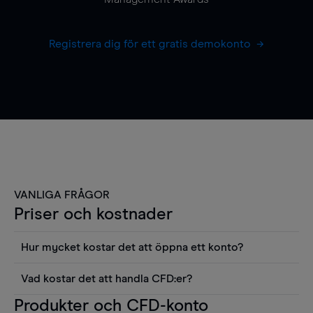
Registrera dig för ett gratis demokonto
VANLIGA FRÅGOR
Priser och kostnader
Hur mycket kostar det att öppna ett konto?
Det finns ingen kostnad för att öppna ett
Vad kostar det att handla CFD:er?
livekonto. Du kan också visa våra priser och
Det är en rad kostnader att tänka på när man
Produkter och CFD-konto
använda sådana verktyg som diagram, Reuters