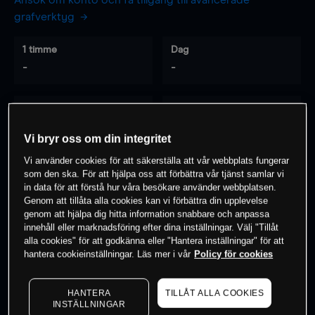
Ansök om konto och få tillgång till avancerade
grafverktyg
1 timme
Dag
-
-
7 dagar
30 dagar
-
-
Vi bryr oss om din integritet
Vi använder cookies för att säkerställa att vår webbplats fungerar
som den ska. För att hjälpa oss att förbättra vår tjänst samlar vi
0
% av kunderna har en
position i detta
in data för att förstå hur våra besökare använder webbplatsen.
Genom att tillåta alla cookies kan vi förbättra din upplevelse
instrument
genom att hjälpa dig hitta information snabbare och anpassa
innehåll eller marknadsföring efter dina inställningar. Välj "Tillåt
alla cookies" för att godkänna eller "Hantera inställningar" för att
Börja handla
hantera cookieinställningar. Läs mer i vår
Policy för cookies
HANTERA
TILLÅT ALLA COOKIES
INSTÄLLNINGAR