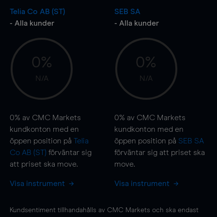
Telia Co AB (ST)
SEB SA
- Alla kunder
- Alla kunder
0%
0%
N/A
N/A
0%
av CMC Markets
0%
av CMC Markets
kundkonton med en
kundkonton med en
öppen position på
Telia
öppen position på
SEB SA
Co AB (ST)
förväntar sig
förväntar sig att priset ska
att priset ska
move
.
move
.
Visa instrument
Visa instrument
Kundsentiment tillhandahålls av CMC Markets och ska endast