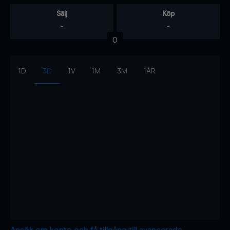
Sälj
Köp
-
-
0
1D
3D
1V
1M
3M
1ÅR