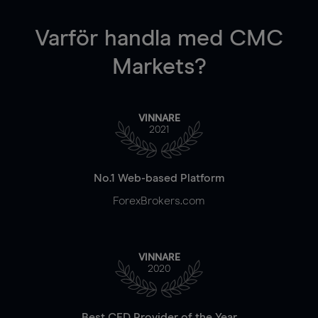
Varför handla
med CMC
Markets?
VINNARE
2021
No.1 Web-based Platform
ForexBrokers.com
VINNARE
2020
Best CFD Provider of the Year