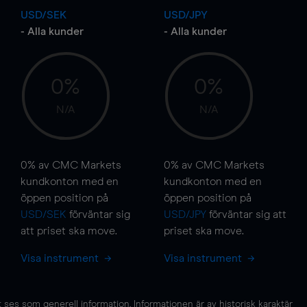
USD/SEK
USD/JPY
- Alla kunder
- Alla kunder
0%
0%
N/A
N/A
0%
av CMC Markets
0%
av CMC Markets
kundkonton med en
kundkonton med en
öppen position på
öppen position på
USD/SEK
förväntar sig
USD/JPY
förväntar sig att
att priset ska
move
.
priset ska
move
.
Visa instrument
Visa instrument
es som generell information. Informationen är av historisk karaktär