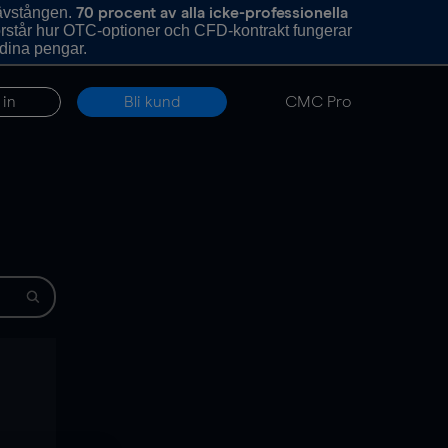
hävstången.
70 procent av alla icke-professionella
förstår hur OTC-optioner och CFD-kontrakt fungerar
 dina pengar.
 in
Bli kund
CMC Pro