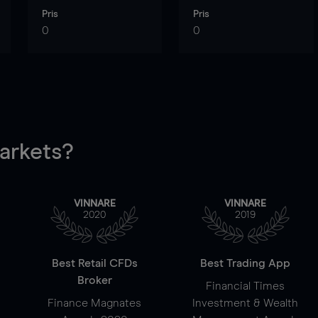
Pris
Pris
0
0
rkets?
VINNARE
VINNARE
2020
2019
Best Retail CFDs
Best Trading App
Broker
Financial Times
Finance Magnates
Investment & Wealth