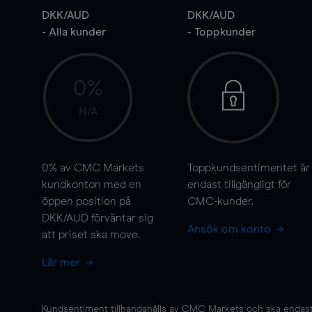
DKK/AUD
DKK/AUD
- Alla kunder
- Toppkunder
0%
N/A
0%
av CMC Markets
Toppkundsentimentet är
kundkonton med en
endast tillgängligt för
öppen position på
CMC-kunder.
DKK/AUD förväntar sig
Ansök om konto
att priset ska
move
.
Lär mer
Kundsentiment tillhandahålls av CMC Markets och ska endast s