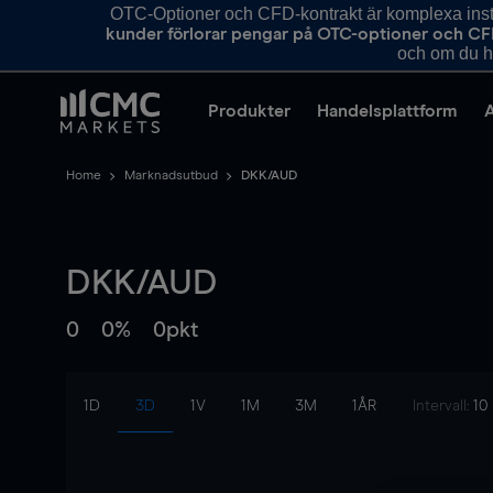
OTC-Optioner och CFD-kontrakt är komplexa instr
kunder förlorar pengar på OTC-optioner och CF
och om du ha
Produkter
Handelsplattform
Home
Marknadsutbud
DKK/AUD
DKK/AUD
0
0%
0pkt
1D
3D
1V
1M
3M
1ÅR
Intervall:
10