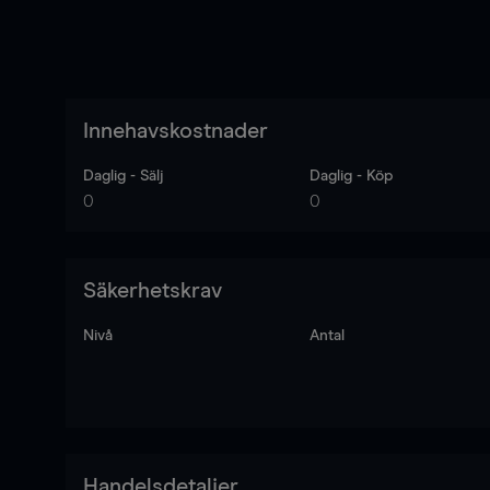
Innehavskostnader
Daglig - Sälj
Daglig - Köp
0
0
Säkerhetskrav
Nivå
Antal
Handelsdetaljer