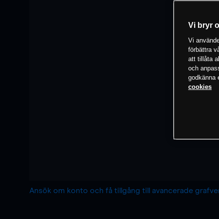
Vi bryr 
Vi använder
förbättra 
att tillåta
och anpassa
godkänna el
cookies
Ansök om konto och få tillgång till avancerade grafv