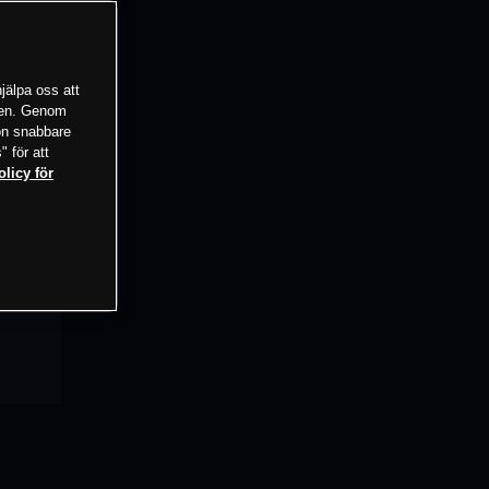
jälpa oss att
tsen. Genom
ion snabbare
" för att
olicy för