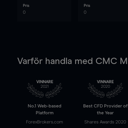
Pris
Pris
0
0
Varför handla
med CMC Ma
VINNARE
VINNARE
2021
2020
No.1 Web-based
Best CFD Provider of
Platform
the Year
ForexBrokers.com
Shares Awards 2020