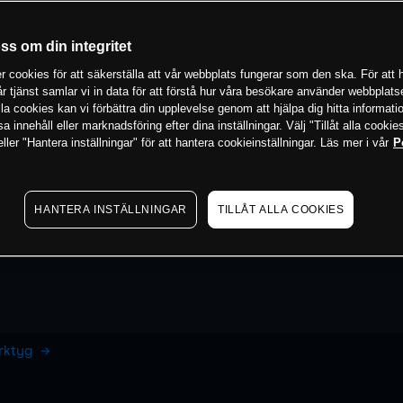
oss om din integritet
 cookies för att säkerställa att vår webbplats fungerar som den ska. För att h
vår tjänst samlar vi in data för att förstå hur våra besökare använder webbpla
 alla cookies kan vi förbättra din upplevelse genom att hjälpa dig hitta informat
 innehåll eller marknadsföring efter dina inställningar. Välj "Tillåt alla cookies
ler "Hantera inställningar" för att hantera cookieinställningar. Läs mer i vår
P
HANTERA INSTÄLLNINGAR
TILLÅT ALLA COOKIES
erktyg