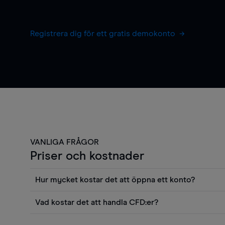
Registrera dig för ett gratis demokonto
VANLIGA FRÅGOR
Priser och kostnader
Hur mycket kostar det att öppna ett konto?
Det finns ingen kostnad för att öppna ett livekonto. 
Vad kostar det att handla CFD:er?
priser och använda sådana verktyg som diagram, Reu
Det är en rad kostnader att tänka på när man handlar 
Morningstars kvantitativa aktierapporter utan kostna