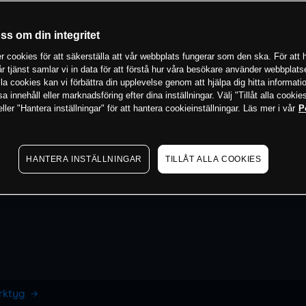
oss om din integritet
 cookies för att säkerställa att vår webbplats fungerar som den ska. För att h
vår tjänst samlar vi in data för att förstå hur våra besökare använder webbpla
 alla cookies kan vi förbättra din upplevelse genom att hjälpa dig hitta informat
 innehåll eller marknadsföring efter dina inställningar. Välj "Tillåt alla cookies
ler "Hantera inställningar" för att hantera cookieinställningar. Läs mer i vår
P
HANTERA INSTÄLLNINGAR
TILLÅT ALLA COOKIES
erktyg