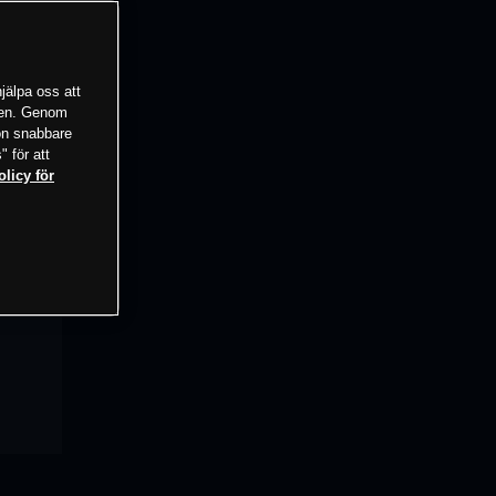
jälpa oss att
tsen. Genom
ion snabbare
" för att
olicy för