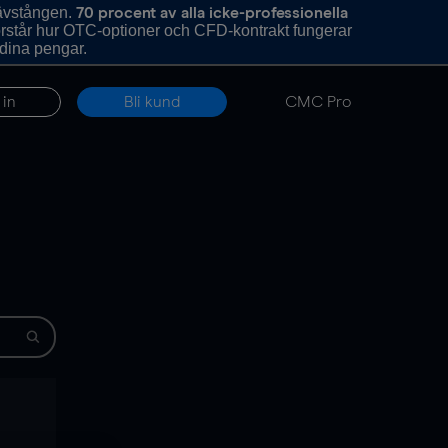
hävstången.
70 procent av alla icke-professionella
förstår hur OTC-optioner och CFD-kontrakt fungerar
 dina pengar.
 in
Bli kund
CMC Pro