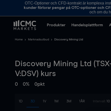
OTC-Optioner och CFD-kontrakt är komplexa instr
kunder förlorar pengar på OTC-optioner och CF
och om du ha
Produkter
Handelsplattform
Home
Marknadsutbud
Discovery Mining Ltd
Discovery Mining Ltd (TSX
V:DSV) kurs
0
0%
0pkt
1D
3D
1V
1M
3M
1ÅR
Intervall:
10