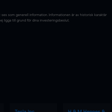
es som generell information. Informationen är av historisk karaktär
 ligga till grund för dina investeringsbeslut.
Tesla Inc
H & M Hennes &