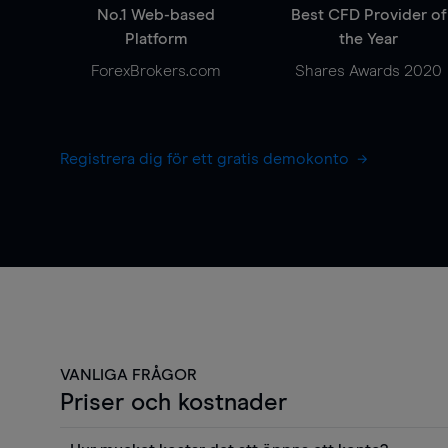
No.1 Web-based
Best CFD Provider of
Platform
the Year
ForexBrokers.com
Shares Awards 2020
Registrera dig för ett gratis demokonto
VANLIGA FRÅGOR
Priser och kostnader