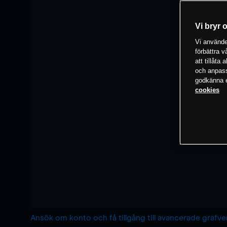
Vi bryr 
Vi använder
förbättra 
att tillåta
och anpassa
godkänna el
cookies
Ansök om konto och få tillgång till avancerade grafv