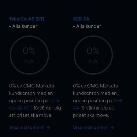
Telia Co AB (ST)
SEB SA
- Alla kunder
- Alla kunder
0%
0%
N/A
N/A
0%
av CMC Markets
0%
av CMC Markets
kundkonton med en
kundkonton med en
öppen position på
Telia
öppen position på
SEB
Co AB (ST)
förväntar sig
SA
förväntar sig att
att priset ska
move
.
priset ska
move
.
Visa instrument
Visa instrument