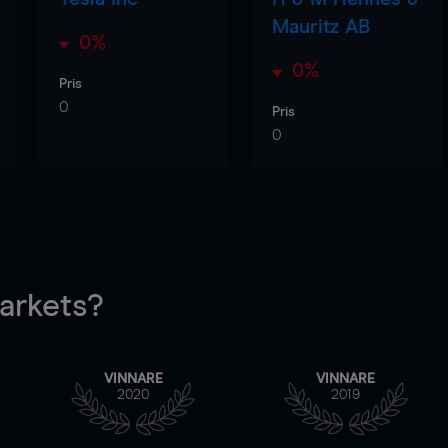
Mauritz AB
0%
0%
Pris
0
Pris
0
rkets?
VINNARE
VINNARE
2020
2019