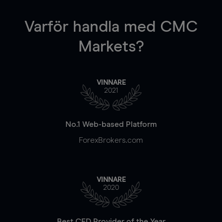
Varför handla
med CMC
Markets?
VINNARE
2021
No.1 Web-based Platform
ForexBrokers.com
VINNARE
2020
Best CFD Provider of the Year