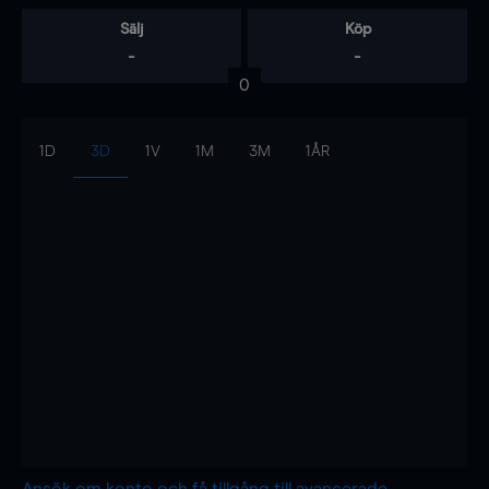
Sälj
Köp
-
-
0
1D
3D
1V
1M
3M
1ÅR