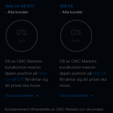
Telia Co AB (ST)
SEB SA
- Alla kunder
- Alla kunder
0%
0%
N/A
N/A
0%
av CMC Markets
0%
av CMC Markets
kundkonton med en
kundkonton med en
öppen position på
Telia
öppen position på
SEB SA
Co AB (ST)
förväntar sig
förväntar sig att priset ska
att priset ska
move
.
move
.
Visa instrument
Visa instrument
Kundsentiment tillhandahålls av CMC Markets och ska endast