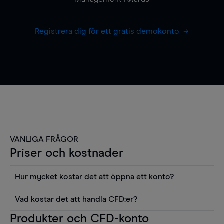
Registrera dig för ett gratis demokonto
VANLIGA FRÅGOR
Priser och kostnader
Hur mycket kostar det att öppna ett konto?
Det finns ingen kostnad för att öppna ett
Vad kostar det att handla CFD:er?
livekonto. Du kan också visa våra priser och
Det är en rad kostnader att tänka på när man
Produkter och CFD-konto
använda sådana verktyg som diagram, Reuters