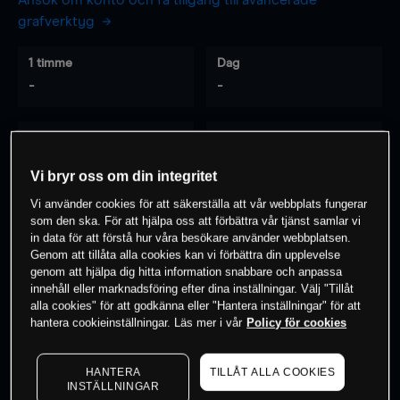
Ansök om konto och få tillgång till avancerade
grafverktyg
1 timme
Dag
-
-
7 dagar
30 dagar
-
-
Vi bryr oss om din integritet
Vi använder cookies för att säkerställa att vår webbplats fungerar
som den ska. För att hjälpa oss att förbättra vår tjänst samlar vi
0
% av kunderna har en
position i detta
in data för att förstå hur våra besökare använder webbplatsen.
Genom att tillåta alla cookies kan vi förbättra din upplevelse
instrument
genom att hjälpa dig hitta information snabbare och anpassa
innehåll eller marknadsföring efter dina inställningar. Välj "Tillåt
alla cookies" för att godkänna eller "Hantera inställningar" för att
Börja handla
hantera cookieinställningar. Läs mer i vår
Policy för cookies
HANTERA
TILLÅT ALLA COOKIES
INSTÄLLNINGAR