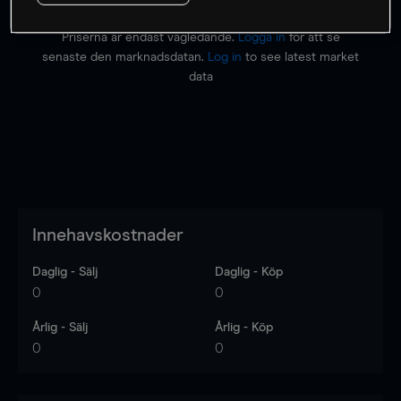
Priserna är endast vägledande.
Logga in
för att se
senaste den marknadsdatan.
Log in
to see latest market
data
Innehavskostnader
Daglig - Sälj
Daglig - Köp
0
0
Årlig - Sälj
Årlig - Köp
0
0