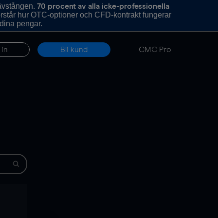
hävstången.
70 procent av alla icke-professionella
förstår hur OTC-optioner och CFD-kontrakt fungerar
 dina pengar.
 in
Bli kund
CMC Pro