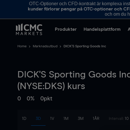
OTC-Optioner och CFD-kontrakt är komplexa instr
kunder förlorar pengar på OTC-optioner och CF
och om du ha
Produkter
Handelsplattform
Home
Marknadsutbud
DICK'S Sporting Goods Inc
DICK'S Sporting Goods In
(NYSE:DKS) kurs
0
0%
0pkt
1D
3D
1V
1M
3M
1ÅR
Intervall:
10