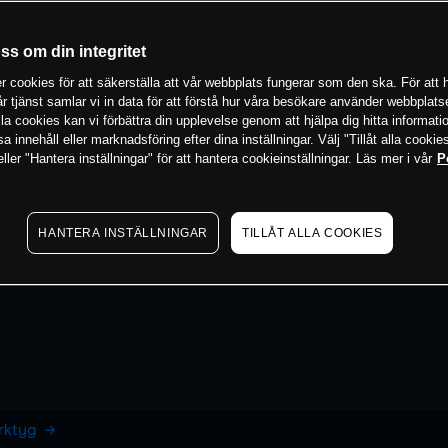
oss om din integritet
 cookies för att säkerställa att vår webbplats fungerar som den ska. För att h
vår tjänst samlar vi in data för att förstå hur våra besökare använder webbpla
 alla cookies kan vi förbättra din upplevelse genom att hjälpa dig hitta informat
 innehåll eller marknadsföring efter dina inställningar. Välj "Tillåt alla cookies
ler "Hantera inställningar" för att hantera cookieinställningar. Läs mer i vår
P
HANTERA INSTÄLLNINGAR
TILLÅT ALLA COOKIES
erktyg