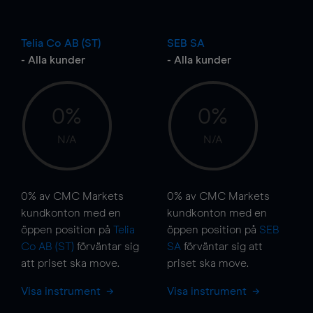
Telia Co AB (ST)
SEB SA
- Alla kunder
- Alla kunder
0%
0%
N/A
N/A
0%
av CMC Markets
0%
av CMC Markets
kundkonton med en
kundkonton med en
öppen position på
Telia
öppen position på
SEB
Co AB (ST)
förväntar sig
SA
förväntar sig att
att priset ska
move
.
priset ska
move
.
Visa instrument
Visa instrument