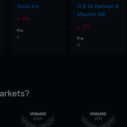
Tesla Inc
H & M Hennes &
Mauritz AB
0%
0%
Pris
0
Pris
0
rkets?
VINNARE
VINNARE
2020
2019