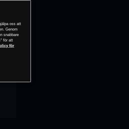
jälpa oss att
tsen. Genom
ion snabbare
" för att
olicy för