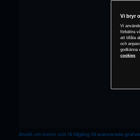
Vi bryr 
Vi använder
förbättra 
att tillåta
och anpassa
godkänna el
cookies
Ansök om konto och få tillgång till avancerade grafv