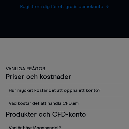
Registrera dig för ett gratis demokonto
VANLIGA FRÅGOR
Priser och kostnader
Hur mycket kostar det att öppna ett konto?
Det finns ingen kostnad för att öppna ett
Vad kostar det att handla CFD:er?
livekonto. Du kan också visa våra priser och
Det är en rad kostnader att tänka på när man
Produkter och CFD-konto
använda sådana verktyg som diagram, Reuters
handlar CFD:er, inkluderat spread,
news eller Morningstars kvantitativa
innehavskostnader (för positioner som hålls öppna
aktierapporter utan kostnad.
Vad är hävstångshandel?