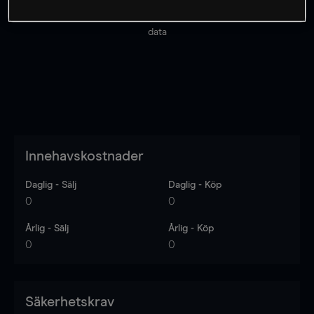
Priserna är endast vägledande.
Logga in
för att se
senaste den marknadsdatan.
Log in
to see latest market
data
Innehavskostnader
Daglig - Sälj
Daglig - Köp
0
0
Årlig - Sälj
Årlig - Köp
0
0
Säkerhetskrav