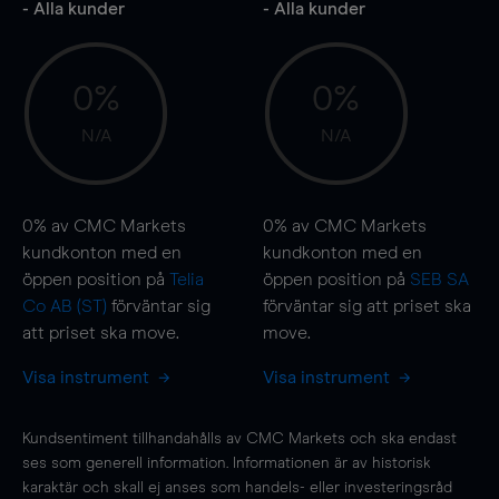
- Alla kunder
- Alla kunder
0%
0%
N/A
N/A
0%
av CMC Markets
0%
av CMC Markets
kundkonton med en
kundkonton med en
öppen position på
Telia
öppen position på
SEB SA
Co AB (ST)
förväntar sig
förväntar sig att priset ska
att priset ska
move
.
move
.
Visa instrument
Visa instrument
Kundsentiment tillhandahålls av CMC Markets och ska endast
ses som generell information. Informationen är av historisk
karaktär och skall ej anses som handels- eller investeringsråd