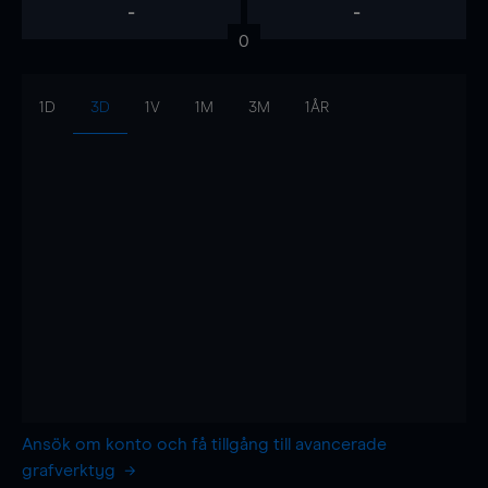
-
-
0
1D
3D
1V
1M
3M
1ÅR
Ansök om konto och få tillgång till avancerade
grafverktyg