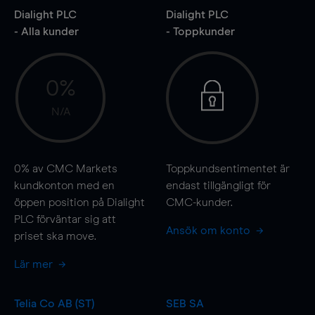
Dialight PLC
Dialight PLC
- Alla kunder
- Toppkunder
0%
N/A
0%
av CMC Markets
Toppkundsentimentet är
kundkonton med en
endast tillgängligt för
öppen position på Dialight
CMC-kunder.
PLC förväntar sig att
Ansök om konto
priset ska
move
.
Lär mer
Telia Co AB (ST)
SEB SA