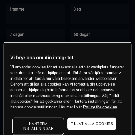
1 timme
Dag
-
-
7 dagar
30 dagar
-
-
Vi bryr oss om din integritet
Vi använder cookies för att säkerställa att vår webbplats fungerar
0
% av kunderna har en
position i detta
som den ska. För att hjälpa oss att förbättra vår tjänst samlar vi
instrument
in data för att förstå hur våra besökare använder webbplatsen.
Genom att tillåta alla cookies kan vi förbättra din upplevelse
genom att hjälpa dig hitta information snabbare och anpassa
innehåll eller marknadsföring efter dina inställningar. Välj "Tillåt
Börja handla
alla cookies" för att godkänna eller "Hantera inställningar" för att
hantera cookieinställningar. Läs mer i vår
Policy för cookies
HANTERA
TILLÅT ALLA COOKIES
INSTÄLLNINGAR