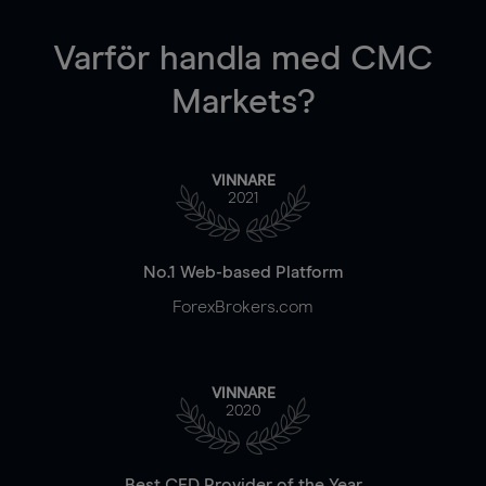
Varför handla
med CMC
Markets?
VINNARE
2021
No.1 Web-based Platform
ForexBrokers.com
VINNARE
2020
Best CFD Provider of the Year