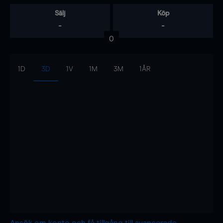
Sälj
Köp
-
-
0
1D
3D
1V
1M
3M
1ÅR