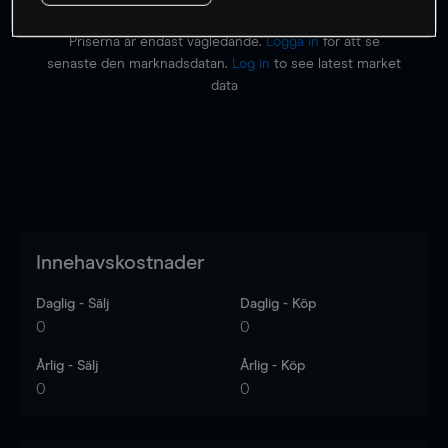
Priserna är endast vägledande.
Logga in
för att se
senaste den marknadsdatan.
Log in
to see latest market
data
Innehavskostnader
Daglig - Sälj
Daglig - Köp
0
0
Årlig - Sälj
Årlig - Köp
0
0