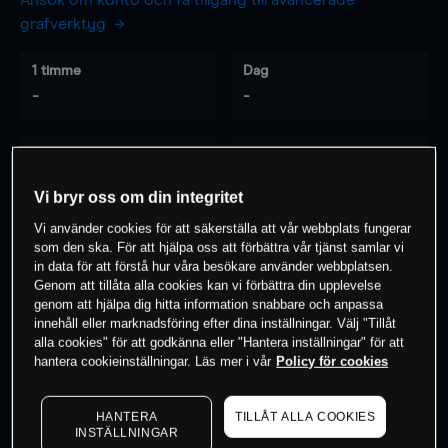
Ansök om konto och få tillgång till avancerade
grafverktyg
1 timme
Dag
-
-
7 dagar
30 dagar
-
-
Vi bryr oss om din integritet
Vi använder cookies för att säkerställa att vår webbplats fungerar
som den ska. För att hjälpa oss att förbättra vår tjänst samlar vi
0
% av kunderna har en
position i detta
in data för att förstå hur våra besökare använder webbplatsen.
Genom att tillåta alla cookies kan vi förbättra din upplevelse
instrument
genom att hjälpa dig hitta information snabbare och anpassa
innehåll eller marknadsföring efter dina inställningar. Välj "Tillåt
alla cookies" för att godkänna eller "Hantera inställningar" för att
Börja handla
hantera cookieinställningar. Läs mer i vår
Policy för cookies
HANTERA
TILLÅT ALLA COOKIES
INSTÄLLNINGAR