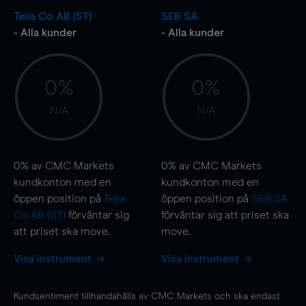
Telia Co AB (ST)
SEB SA
- Alla kunder
- Alla kunder
0%
0%
N/A
N/A
0%
av CMC Markets
0%
av CMC Markets
kundkonton med en
kundkonton med en
öppen position på
Telia
öppen position på
SEB SA
Co AB (ST)
förväntar sig
förväntar sig att priset ska
att priset ska
move
.
move
.
Visa instrument
Visa instrument
Kundsentiment tillhandahålls av CMC Markets och ska endast