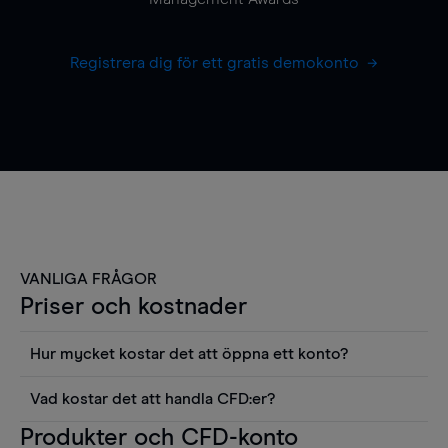
Registrera dig för ett gratis demokonto
VANLIGA FRÅGOR
Priser och kostnader
Hur mycket kostar det att öppna ett konto?
Det finns ingen kostnad för att öppna ett
Vad kostar det att handla CFD:er?
livekonto. Du kan också visa våra priser och
Det är en rad kostnader att tänka på när man
Produkter och CFD-konto
använda sådana verktyg som diagram, Reuters