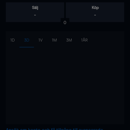
Sälj
Köp
-
-
0
1D
3D
1V
1M
3M
1ÅR