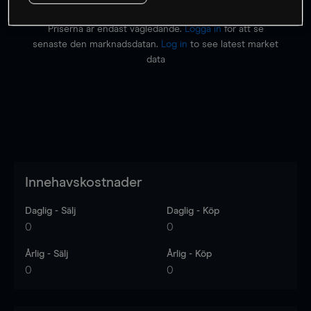
Priserna är endast vägledande.
Logga in
för att se
senaste den marknadsdatan.
Log in
to see latest market
data
Innehavskostnader
Daglig - Sälj
Daglig - Köp
0
0
Årlig - Sälj
Årlig - Köp
0
0