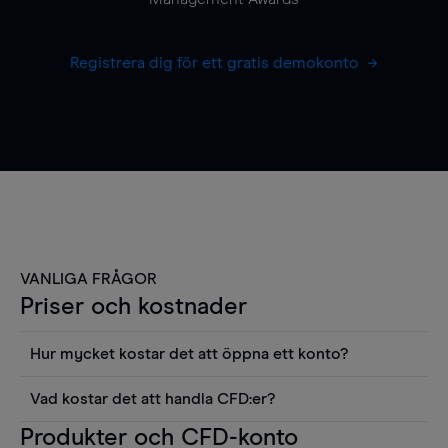
Registrera dig för ett gratis demokonto
VANLIGA FRÅGOR
Priser och kostnader
Hur mycket kostar det att öppna ett konto?
Det finns ingen kostnad för att öppna ett
Vad kostar det att handla CFD:er?
livekonto. Du kan också visa våra priser och
Det är en rad kostnader att tänka på när man
Produkter och CFD-konto
använda sådana verktyg som diagram, Reuters