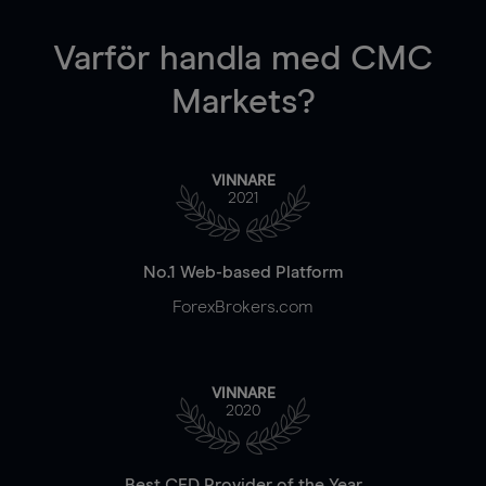
Varför handla
med CMC
Markets?
VINNARE
2021
No.1 Web-based Platform
ForexBrokers.com
VINNARE
2020
Best CFD Provider of the Year