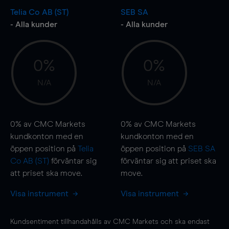
Telia Co AB (ST)
SEB SA
- Alla kunder
- Alla kunder
0%
0%
N/A
N/A
0%
av CMC Markets
0%
av CMC Markets
kundkonton med en
kundkonton med en
öppen position på
Telia
öppen position på
SEB SA
Co AB (ST)
förväntar sig
förväntar sig att priset ska
att priset ska
move
.
move
.
Visa instrument
Visa instrument
Kundsentiment tillhandahålls av CMC Markets och ska endast