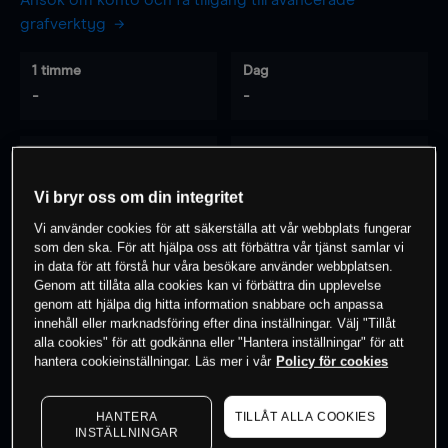
Ansök om konto och få tillgång till avancerade
grafverktyg
1 timme
Dag
-
-
7 dagar
30 dagar
-
-
Vi bryr oss om din integritet
Vi använder cookies för att säkerställa att vår webbplats fungerar
som den ska. För att hjälpa oss att förbättra vår tjänst samlar vi
0
% av kunderna har en
position i detta
in data för att förstå hur våra besökare använder webbplatsen.
Genom att tillåta alla cookies kan vi förbättra din upplevelse
instrument
genom att hjälpa dig hitta information snabbare och anpassa
innehåll eller marknadsföring efter dina inställningar. Välj "Tillåt
alla cookies" för att godkänna eller "Hantera inställningar" för att
Börja handla
hantera cookieinställningar. Läs mer i vår
Policy för cookies
HANTERA
TILLÅT ALLA COOKIES
INSTÄLLNINGAR