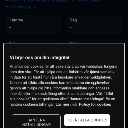
Ansök om konto och få tillgång till avancerade
grafverktyg
1 timme
Dag
-
-
7 dagar
30 dagar
-
-
Vi bryr oss om din integritet
Vi använder cookies för att säkerställa att vår webbplats fungerar
som den ska. För att hjälpa oss att förbättra vår tjänst samlar vi
0
% av kunderna har en
position i detta
in data för att förstå hur våra besökare använder webbplatsen.
Genom att tillåta alla cookies kan vi förbättra din upplevelse
instrument
genom att hjälpa dig hitta information snabbare och anpassa
innehåll eller marknadsföring efter dina inställningar. Välj "Tillåt
alla cookies" för att godkänna eller "Hantera inställningar" för att
Börja handla
hantera cookieinställningar. Läs mer i vår
Policy för cookies
HANTERA
TILLÅT ALLA COOKIES
INSTÄLLNINGAR