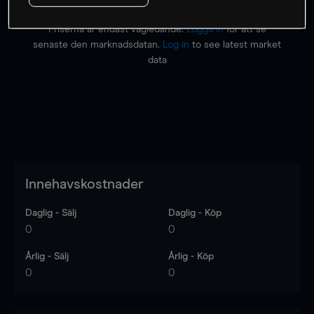
Priserna är endast vägledande.
Logga in
för att se
senaste den marknadsdatan.
Log in
to see latest market
data
Innehavskostnader
Daglig - Sälj
Daglig - Köp
0
0
Årlig - Sälj
Årlig - Köp
0
0