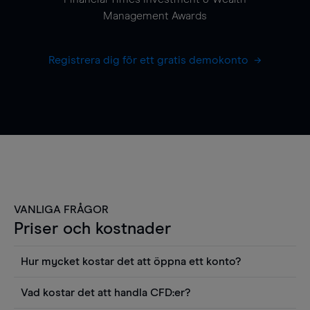
Management Awards
Registrera dig för ett gratis demokonto
VANLIGA FRÅGOR
Priser och kostnader
Hur mycket kostar det att öppna ett konto?
Det finns ingen kostnad för att öppna ett
Vad kostar det att handla CFD:er?
livekonto. Du kan också visa våra priser och