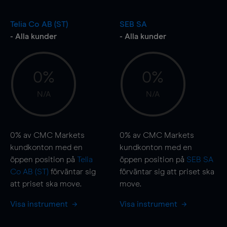
Telia Co AB (ST)
SEB SA
- Alla kunder
- Alla kunder
0%
0%
N/A
N/A
0%
av CMC Markets
0%
av CMC Markets
kundkonton med en
kundkonton med en
öppen position på
Telia
öppen position på
SEB SA
Co AB (ST)
förväntar sig
förväntar sig att priset ska
att priset ska
move
.
move
.
Visa instrument
Visa instrument