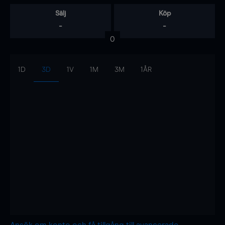
Sälj
Köp
-
-
0
1D
3D
1V
1M
3M
1ÅR