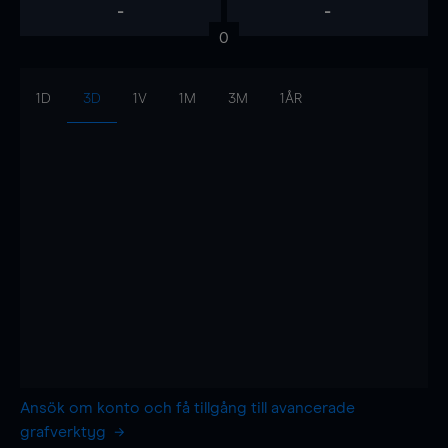
-
-
0
1D
3D
1V
1M
3M
1ÅR
Ansök om konto och få tillgång till avancerade
grafverktyg