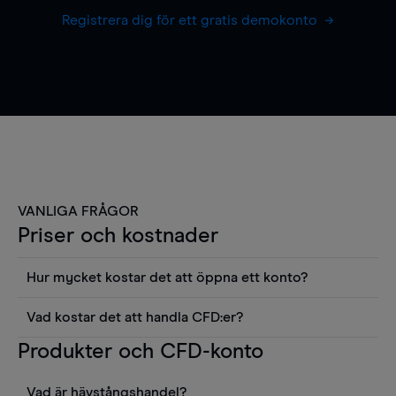
Registrera dig för ett gratis demokonto
VANLIGA FRÅGOR
Priser och kostnader
Hur mycket kostar det att öppna ett konto?
Det finns ingen kostnad för att öppna ett
Vad kostar det att handla CFD:er?
livekonto. Du kan också visa våra priser och
Det är en rad kostnader att tänka på när man
Produkter och CFD-konto
använda sådana verktyg som diagram, Reuters
handlar CFD:er, inkluderat spread,
news eller Morningstars kvantitativa
innehavskostnader (för positioner som hålls öppna
aktierapporter utan kostnad.
Vad är hävstångshandel?