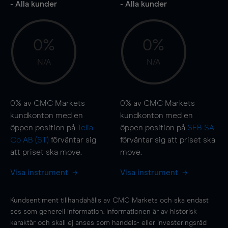
- Alla kunder
- Alla kunder
0%
0%
N/A
N/A
0%
av CMC Markets
0%
av CMC Markets
kundkonton med en
kundkonton med en
öppen position på
Telia
öppen position på
SEB SA
Co AB (ST)
förväntar sig
förväntar sig att priset ska
att priset ska
move
.
move
.
Visa instrument
Visa instrument
Kundsentiment tillhandahålls av CMC Markets och ska endast
ses som generell information. Informationen är av historisk
karaktär och skall ej anses som handels- eller investeringsråd