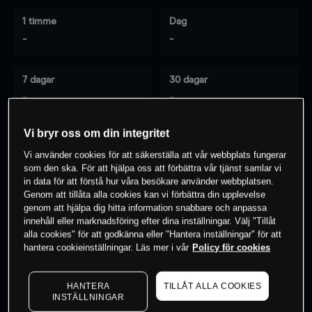
1 timme
Dag
-
-
7 dagar
30 dagar
-
-
Vi bryr oss om din integritet
Vi använder cookies för att säkerställa att vår webbplats fungerar
0
% av kunderna har en
position i detta
som den ska. För att hjälpa oss att förbättra vår tjänst samlar vi
instrument
in data för att förstå hur våra besökare använder webbplatsen.
Genom att tillåta alla cookies kan vi förbättra din upplevelse
genom att hjälpa dig hitta information snabbare och anpassa
innehåll eller marknadsföring efter dina inställningar. Välj "Tillåt
Börja handla
alla cookies" för att godkänna eller "Hantera inställningar" för att
hantera cookieinställningar. Läs mer i vår
Policy för cookies
HANTERA
TILLÅT ALLA COOKIES
INSTÄLLNINGAR