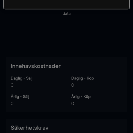
Priserna är endast vägledande.
Logga in
för att se
senaste den marknadsdatan.
Log in
to see latest market
data
Innehavskostnader
Daglig - Sälj
Daglig - Köp
0
0
Årlig - Sälj
Årlig - Köp
0
0
Säkerhetskrav