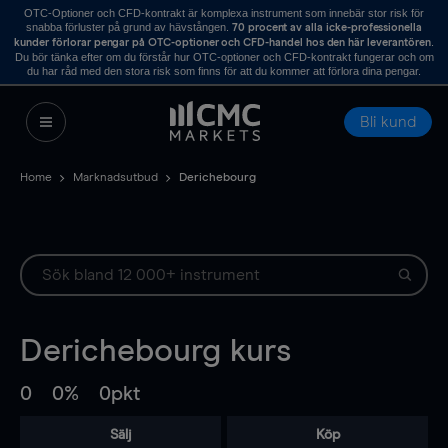
OTC-Optioner och CFD-kontrakt är komplexa instrument som innebär stor risk för
snabba förluster på grund av hävstången.
70 procent av alla icke-professionella
.
kunder förlorar pengar på OTC-optioner och CFD-handel hos den här leverantören
Du bör tänka efter om du förstår hur OTC-optioner och CFD-kontrakt fungerar och om
du har råd med den stora risk som finns för att du kommer att förlora dina pengar.
Bli kund
Home
Marknadsutbud
Derichebourg
Derichebourg
kurs
0
0%
0pkt
Sälj
Köp