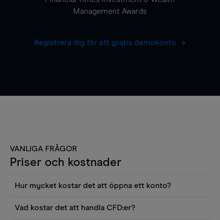
Management Awards
Registrera dig för ett gratis demokonto
VANLIGA FRÅGOR
Priser och kostnader
Hur mycket kostar det att öppna ett konto?
Det finns ingen kostnad för att öppna ett
Vad kostar det att handla CFD:er?
livekonto. Du kan också visa våra priser och