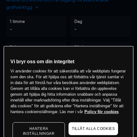
Ansök om konto och få tillgång till avancerade
grafverktyg
1 timme
Dag
-
-
7 dagar
30 dagar
-
-
Vi bryr oss om din integritet
Vi använder cookies för att säkerställa att vår webbplats fungerar
som den ska. För att hjälpa oss att förbättra vår tjänst samlar vi
0
% av kunderna har en
position i detta
in data för att förstå hur våra besökare använder webbplatsen.
Genom att tillåta alla cookies kan vi förbättra din upplevelse
instrument
genom att hjälpa dig hitta information snabbare och anpassa
innehåll eller marknadsföring efter dina inställningar. Välj "Tillåt
alla cookies" för att godkänna eller "Hantera inställningar" för att
Börja handla
hantera cookieinställningar. Läs mer i vår
Policy för cookies
HANTERA
TILLÅT ALLA COOKIES
INSTÄLLNINGAR