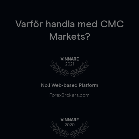
Varför handla
med CMC
Markets?
VINNARE
2021
No.1 Web-based Platform
ForexBrokers.com
VINNARE
2020