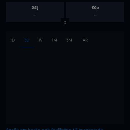
Sälj
Köp
-
-
0
1D
3D
1V
1M
3M
1ÅR