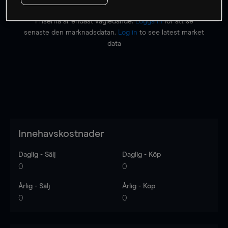
Priserna är endast vägledande.
Logga in
för att se
senaste den marknadsdatan.
Log in
to see latest market
data
Innehavskostnader
Daglig - Sälj
Daglig - Köp
0
0
Årlig - Sälj
Årlig - Köp
0
0