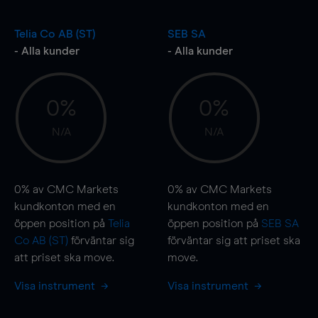
Telia Co AB (ST)
SEB SA
- Alla kunder
- Alla kunder
0%
0%
N/A
N/A
0%
av CMC Markets
0%
av CMC Markets
kundkonton med en
kundkonton med en
öppen position på
Telia
öppen position på
SEB SA
Co AB (ST)
förväntar sig
förväntar sig att priset ska
att priset ska
move
.
move
.
Visa instrument
Visa instrument