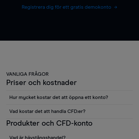
Registrera dig för ett gratis demokonto
VANLIGA FRÅGOR
Priser och kostnader
Hur mycket kostar det att öppna ett konto?
Det finns ingen kostnad för att öppna ett
Vad kostar det att handla CFD:er?
livekonto. Du kan också visa våra priser och
Det är en rad kostnader att tänka på när man
Produkter och CFD-konto
använda sådana verktyg som diagram, Reuters
handlar CFD:er, inkluderat spread,
news eller Morningstars kvantitativa
innehavskostnader (för positioner som hålls öppna
aktierapporter utan kostnad.
Vad är hävstångshandel?