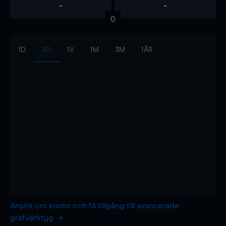
-
-
0
1D
3D
1V
1M
3M
1ÅR
Ansök om konto och få tillgång till avancerade
grafverktyg