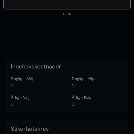
Priserna är endast vägledande.
Logga in
för att se
senaste den marknadsdatan.
Log in
to see latest market
data
Innehavskostnader
Daglig - Sälj
Daglig - Köp
0
0
Årlig - Sälj
Årlig - Köp
0
0
Säkerhetskrav