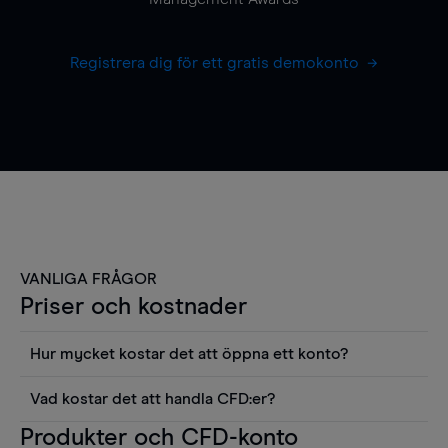
Registrera dig för ett gratis demokonto
VANLIGA FRÅGOR
Priser och kostnader
Hur mycket kostar det att öppna ett konto?
Det finns ingen kostnad för att öppna ett
Vad kostar det att handla CFD:er?
livekonto. Du kan också visa våra priser och
Det är en rad kostnader att tänka på när man
Produkter och CFD-konto
använda sådana verktyg som diagram, Reuters