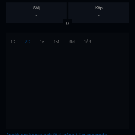
Sälj
Köp
-
-
0
1D
3D
1V
1M
3M
1ÅR