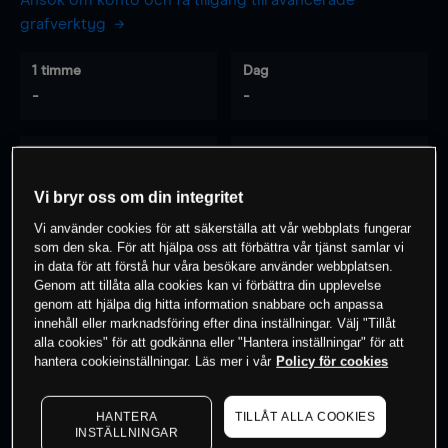
Ansök om konto och få tillgång till avancerade
grafverktyg
1 timme
Dag
-
-
7 dagar
30 dagar
-
-
Vi bryr oss om din integritet
Vi använder cookies för att säkerställa att vår webbplats fungerar
som den ska. För att hjälpa oss att förbättra vår tjänst samlar vi
0
% av kunderna har en
position i detta
in data för att förstå hur våra besökare använder webbplatsen.
Genom att tillåta alla cookies kan vi förbättra din upplevelse
instrument
genom att hjälpa dig hitta information snabbare och anpassa
innehåll eller marknadsföring efter dina inställningar. Välj "Tillåt
alla cookies" för att godkänna eller "Hantera inställningar" för att
Börja handla
hantera cookieinställningar. Läs mer i vår
Policy för cookies
HANTERA
TILLÅT ALLA COOKIES
INSTÄLLNINGAR