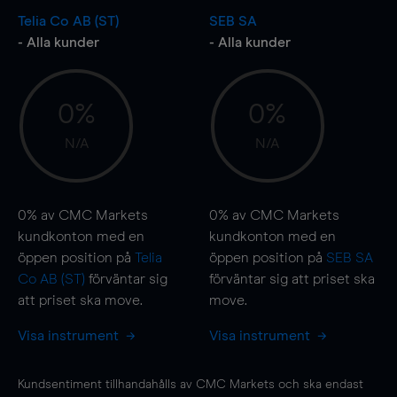
Telia Co AB (ST)
SEB SA
- Alla kunder
- Alla kunder
0%
0%
N/A
N/A
0%
av CMC Markets
0%
av CMC Markets
kundkonton med en
kundkonton med en
öppen position på
Telia
öppen position på
SEB SA
Co AB (ST)
förväntar sig
förväntar sig att priset ska
att priset ska
move
.
move
.
Visa instrument
Visa instrument
Kundsentiment tillhandahålls av CMC Markets och ska endast