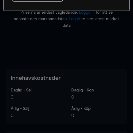
Priserna är endast vägledande.
Logga in
för att se
senaste den marknadsdatan.
Log in
to see latest market
data
Innehavskostnader
Daglig - Sälj
Daglig - Köp
0
0
Årlig - Sälj
Årlig - Köp
0
0