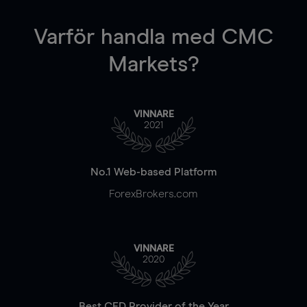
Varför handla
med CMC
Markets?
VINNARE
2021
No.1 Web-based Platform
ForexBrokers.com
VINNARE
2020
Best CFD Provider of the Year