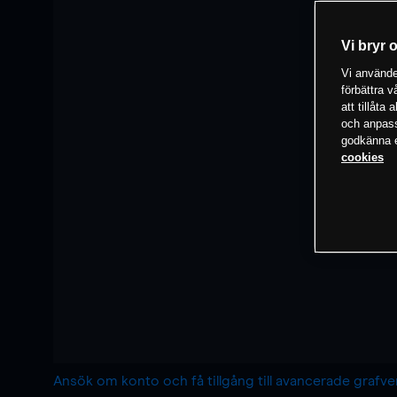
Vi bryr 
Vi använder
förbättra 
att tillåta
och anpassa
godkänna el
cookies
Ansök om konto och få tillgång till avancerade grafv