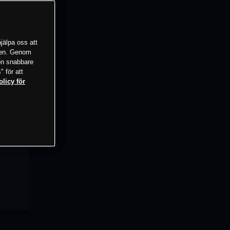
jälpa oss att
tsen. Genom
ion snabbare
" för att
olicy för