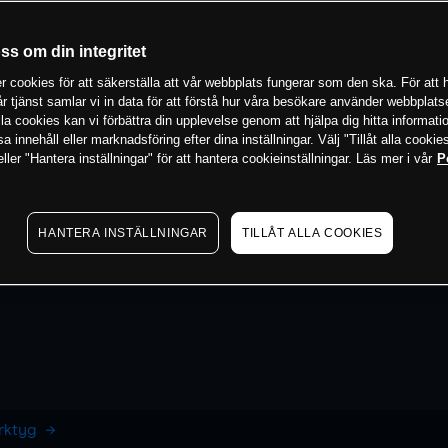
oss om din integritet
 cookies för att säkerställa att vår webbplats fungerar som den ska. För att h
vår tjänst samlar vi in data för att förstå hur våra besökare använder webbpla
 alla cookies kan vi förbättra din upplevelse genom att hjälpa dig hitta informat
 innehåll eller marknadsföring efter dina inställningar. Välj "Tillåt alla cookies
ler "Hantera inställningar" för att hantera cookieinställningar. Läs mer i vår
P
HANTERA INSTÄLLNINGAR
TILLÅT ALLA COOKIES
erktyg