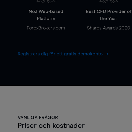
No.1 Web-based
Best CFD Provider of
Platform
the Year
ForexBrokers.com
Shares Awards 2020
Registrera dig för ett gratis demokonto
VANLIGA FRÅGOR
Priser och kostnader