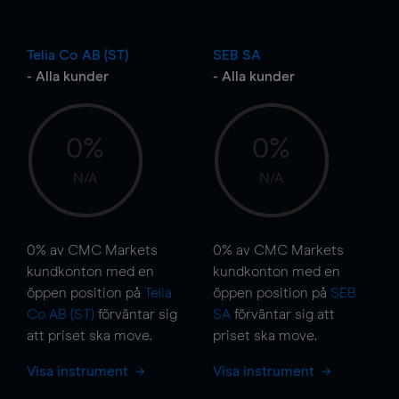
Telia Co AB (ST)
SEB SA
- Alla kunder
- Alla kunder
0%
0%
N/A
N/A
0%
av CMC Markets
0%
av CMC Markets
kundkonton med en
kundkonton med en
öppen position på
Telia
öppen position på
SEB
Co AB (ST)
förväntar sig
SA
förväntar sig att
att priset ska
move
.
priset ska
move
.
Visa instrument
Visa instrument