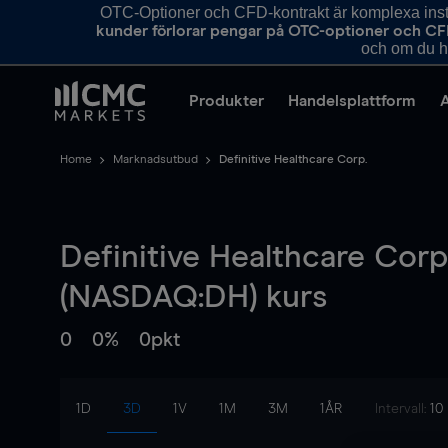
OTC-Optioner och CFD-kontrakt är komplexa instr
kunder förlorar pengar på OTC-optioner och CF
och om du ha
Produkter
Handelsplattform
Home
Marknadsutbud
Definitive Healthcare Corp.
Definitive Healthcare Corp
(NASDAQ:DH) kurs
0
0%
0pkt
1D
3D
1V
1M
3M
1ÅR
Intervall:
10