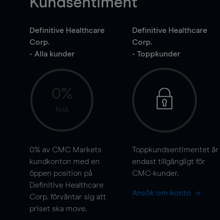
Kundsentiment
Definitive Healthcare
Definitive Healthcare
Corp.
Corp.
- Alla kunder
- Toppkunder
0%
N/A
0%
av CMC Markets
Toppkundsentimentet är
kundkonton med en
endast tillgängligt för
öppen position på
CMC-kunder.
Definitive Healthcare
Ansök om konto
Corp. förväntar sig att
priset ska
move
.