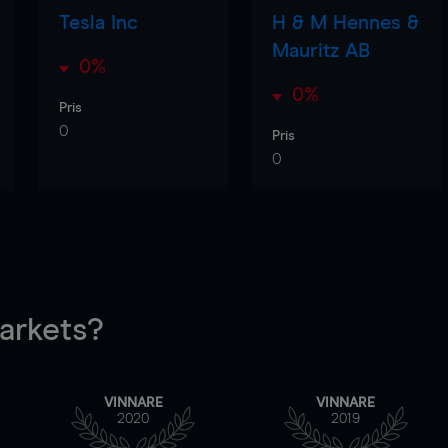
Tesla Inc
H & M Hennes &
Mauritz AB
0%
0%
Pris
0
Pris
0
rkets?
VINNARE
VINNARE
2020
2019