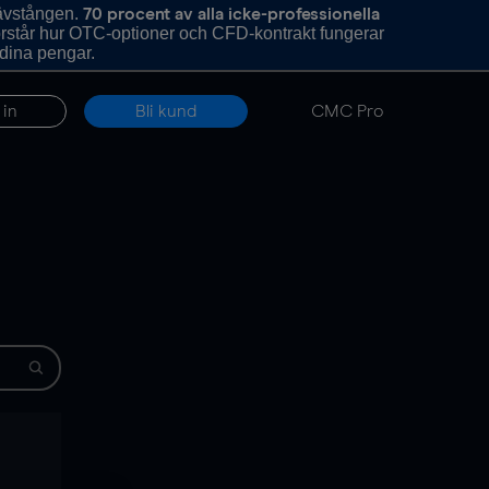
hävstången.
70 procent av alla icke-professionella
förstår hur OTC-optioner och CFD-kontrakt fungerar
 dina pengar.
 in
Bli kund
CMC Pro