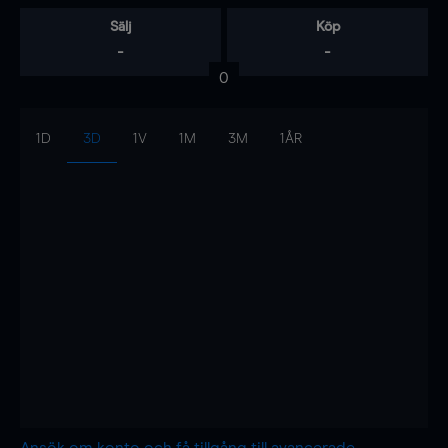
Sälj
Köp
-
-
0
1D
3D
1V
1M
3M
1ÅR