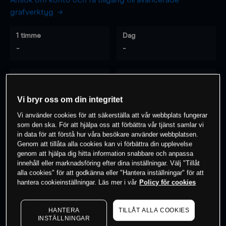
Ansök om konto och få tillgång till avancerade
grafverktyg
1 timme
Dag
-
-
7 dagar
30 dagar
-
-
Vi bryr oss om din integritet
Vi använder cookies för att säkerställa att vår webbplats fungerar
som den ska. För att hjälpa oss att förbättra vår tjänst samlar vi
0
% av kunderna har en
position i detta
in data för att förstå hur våra besökare använder webbplatsen.
Genom att tillåta alla cookies kan vi förbättra din upplevelse
instrument
genom att hjälpa dig hitta information snabbare och anpassa
innehåll eller marknadsföring efter dina inställningar. Välj "Tillåt
alla cookies" för att godkänna eller "Hantera inställningar" för att
Börja handla
hantera cookieinställningar. Läs mer i vår
Policy för cookies
HANTERA
TILLÅT ALLA COOKIES
INSTÄLLNINGAR