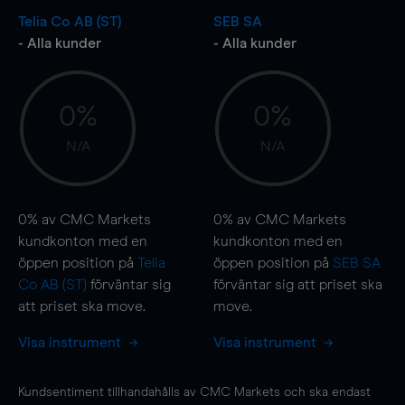
Telia Co AB (ST)
SEB SA
- Alla kunder
- Alla kunder
0%
0%
N/A
N/A
0%
av CMC Markets
0%
av CMC Markets
kundkonton med en
kundkonton med en
öppen position på
Telia
öppen position på
SEB SA
Co AB (ST)
förväntar sig
förväntar sig att priset ska
att priset ska
move
.
move
.
Visa instrument
Visa instrument
Kundsentiment tillhandahålls av CMC Markets och ska endast