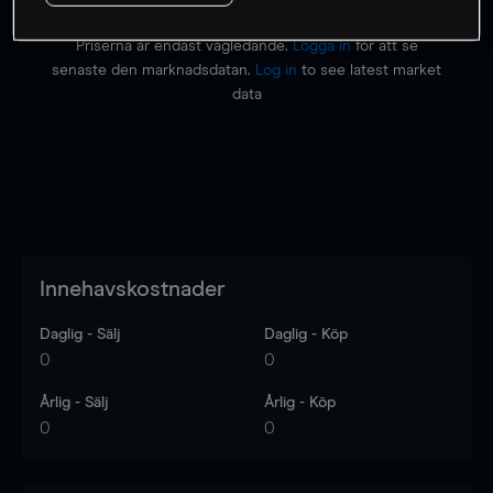
Priserna är endast vägledande.
Logga in
för att se
senaste den marknadsdatan.
Log in
to see latest market
data
Innehavskostnader
Daglig - Sälj
Daglig - Köp
0
0
Årlig - Sälj
Årlig - Köp
0
0