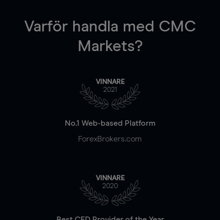
Varför handla
med CMC
Markets?
VINNARE
2021
No.1 Web-based Platform
ForexBrokers.com
VINNARE
2020
Best CFD Provider of the Year