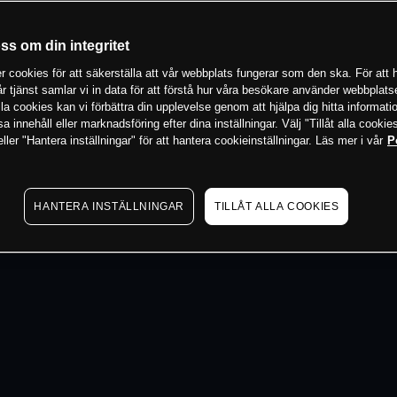
 min
oss om din integritet
 cookies för att säkerställa att vår webbplats fungerar som den ska. För att h
vår tjänst samlar vi in data för att förstå hur våra besökare använder webbpla
 alla cookies kan vi förbättra din upplevelse genom att hjälpa dig hitta informat
 innehåll eller marknadsföring efter dina inställningar. Välj "Tillåt alla cookies
ler "Hantera inställningar" för att hantera cookieinställningar. Läs mer i vår
P
HANTERA INSTÄLLNINGAR
TILLÅT ALLA COOKIES