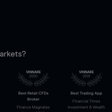
rkets?
VINNARE
VINNARE
2020
2019
Best Retail CFDs
Best Trading App
Broker
Financial Times
Finance Magnates
Investment & Wealth