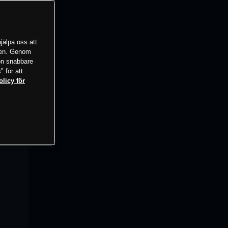
jälpa oss att
tsen. Genom
ion snabbare
" för att
olicy för