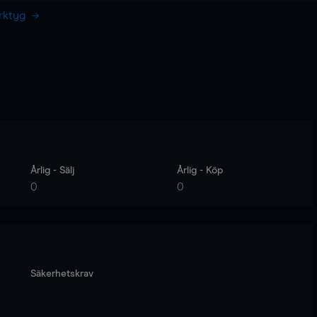
erktyg
Årlig - Sälj
Årlig - Köp
0
0
Säkerhetskrav