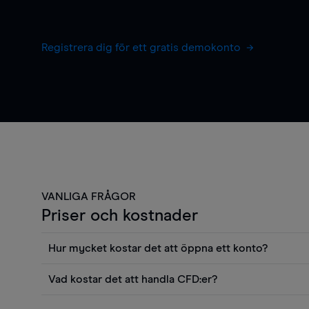
Registrera dig för ett gratis demokonto
VANLIGA FRÅGOR
Priser och kostnader
Hur mycket kostar det att öppna ett konto?
Det finns ingen kostnad för att öppna ett livekonto. 
Vad kostar det att handla CFD:er?
priser och använda sådana verktyg som diagram, Reu
Det är en rad kostnader att tänka på när man handlar 
Morningstars kvantitativa aktierapporter utan kostna