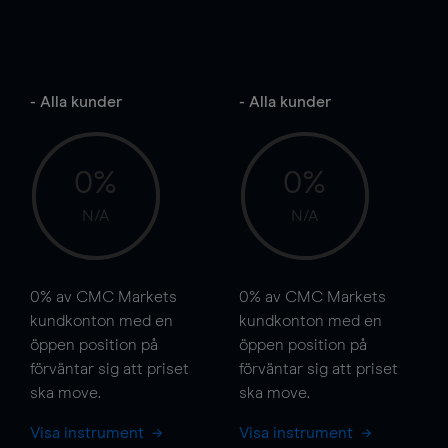
- Alla kunder
- Alla kunder
0%
0%
N/A
N/A
0%
av CMC Markets
0%
av CMC Markets
kundkonton med en
kundkonton med en
öppen position på
öppen position på
förväntar sig att priset
förväntar sig att priset
ska
move
.
ska
move
.
Visa instrument
Visa instrument