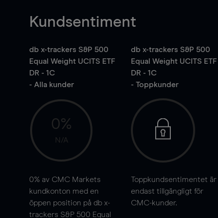
Kundsentiment
db x-trackers S&P 500
db x-trackers S&P 500
Equal Weight UCITS ETF
Equal Weight UCITS ETF
DR - 1C
DR - 1C
- Alla kunder
- Toppkunder
0%
N/A
0%
av CMC Markets
Toppkundsentimentet är
kundkonton med en
endast tillgängligt för
öppen position på db x-
CMC-kunder.
trackers S&P 500 Equal