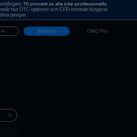
hävstången.
70 procent av alla icke-professionella
förstår hur OTC-optioner och CFD-kontrakt fungerar
 dina pengar.
 in
Bli kund
CMC Pro