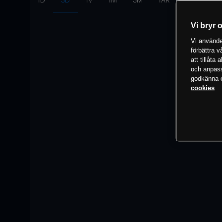
1D
3D
1V
1M
3M
1ÅR
Intervall:
10
Vi bryr 
Vi använder
förbättra 
att tillåta
och anpassa
godkänna el
cookies