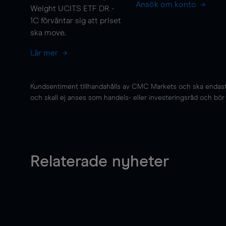
Ansök om konto
Weight UCITS ETF DR -
1C förväntar sig att priset
ska
move
.
Lär mer
Kundsentiment tillhandahålls av CMC Markets och ska endast s
och skall ej anses som handels- eller investeringsråd och bör ej
Relaterade nyheter