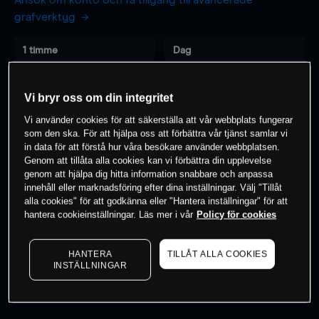
Ansök om konto och få tillgång till avancerade
grafverktyg
1 timme
Dag
-
-
Vi bryr oss om din integritet
7 dagar
30 dagar
Vi använder cookies för att säkerställa att vår webbplats fungerar
-
-
som den ska. För att hjälpa oss att förbättra vår tjänst samlar vi
in data för att förstå hur våra besökare använder webbplatsen.
Genom att tillåta alla cookies kan vi förbättra din upplevelse
genom att hjälpa dig hitta information snabbare och anpassa
innehåll eller marknadsföring efter dina inställningar. Välj "Tillåt
0
% av kunderna har en
position i detta
alla cookies" för att godkänna eller "Hantera inställningar" för att
instrument
hantera cookieinställningar. Läs mer i vår
Policy för cookies
HANTERA
TILLÅT ALLA COOKIES
Börja handla
INSTÄLLNINGAR