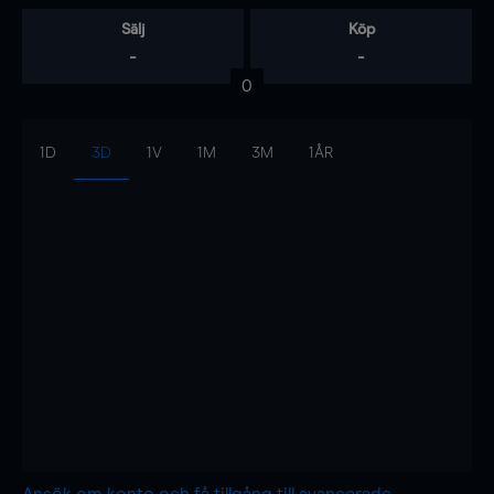
Sälj
Köp
-
-
0
1D
3D
1V
1M
3M
1ÅR