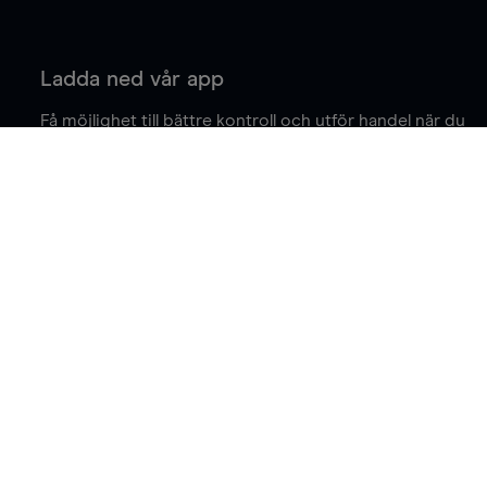
Ladda ned vår app
Få möjlighet till bättre kontroll och utför handel när du
är på språng.