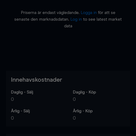
Priserna är endast vägledande.
Logga in
för att se
senaste den marknadsdatan.
Log in
to see latest market
data
Innehavskostnader
Daglig - Sälj
Daglig - Köp
0
0
Årlig - Sälj
Årlig - Köp
0
0