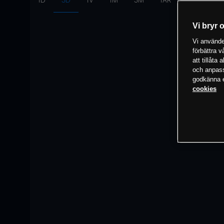
1D
3D
1V
1M
3M
1ÅR
Intervall:
10
Vi bryr 
Vi använder
förbättra 
att tillåta
och anpassa
godkänna el
cookies