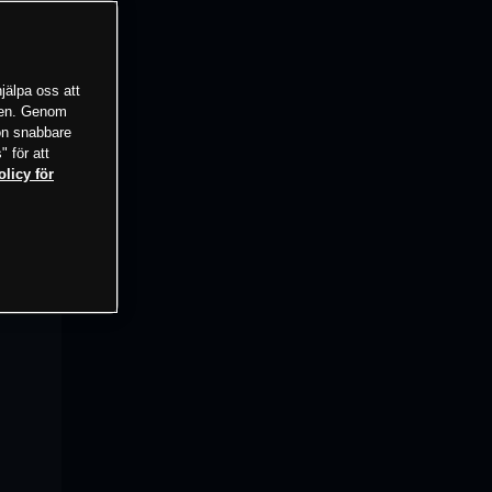
jälpa oss att
tsen. Genom
ion snabbare
" för att
olicy för