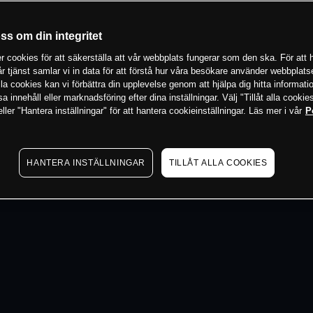
 min
oss om din integritet
 cookies för att säkerställa att vår webbplats fungerar som den ska. För att h
vår tjänst samlar vi in data för att förstå hur våra besökare använder webbpla
 alla cookies kan vi förbättra din upplevelse genom att hjälpa dig hitta informat
 innehåll eller marknadsföring efter dina inställningar. Välj "Tillåt alla cookies
ler "Hantera inställningar" för att hantera cookieinställningar. Läs mer i vår
P
HANTERA INSTÄLLNINGAR
TILLÅT ALLA COOKIES