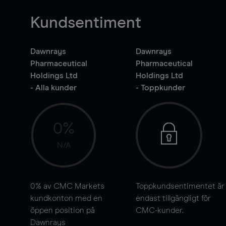
Kundsentiment
Dawnrays
Dawnrays
Pharmaceutical
Pharmaceutical
Holdings Ltd
Holdings Ltd
- Alla kunder
- Toppkunder
0%
N/A
0%
av CMC Markets
Toppkundsentimentet är
kundkonton med en
endast tillgängligt för
öppen position på
CMC-kunder.
Dawnrays