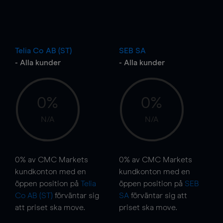
Telia Co AB (ST)
SEB SA
- Alla kunder
- Alla kunder
0%
0%
N/A
N/A
0%
av CMC Markets
0%
av CMC Markets
kundkonton med en
kundkonton med en
öppen position på
Telia
öppen position på
SEB
Co AB (ST)
förväntar sig
SA
förväntar sig att
att priset ska
move
.
priset ska
move
.