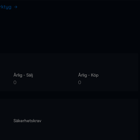
erktyg
Årlig - Sälj
Årlig - Köp
0
0
Säkerhetskrav