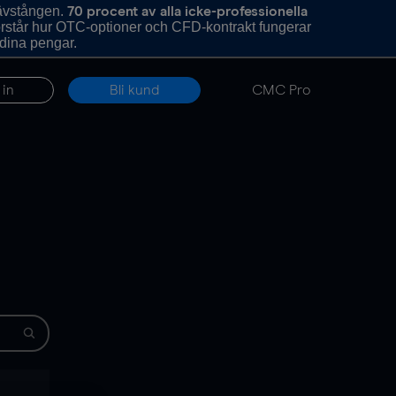
hävstången.
70 procent av alla icke-professionella
förstår hur OTC-optioner och CFD-kontrakt fungerar
 dina pengar.
 in
Bli kund
CMC Pro