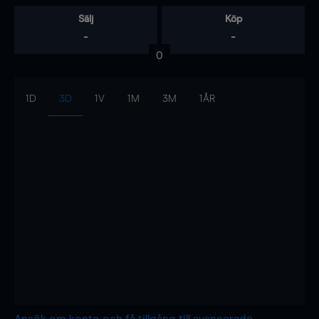
Sälj
Köp
-
-
0
1D
3D
1V
1M
3M
1ÅR