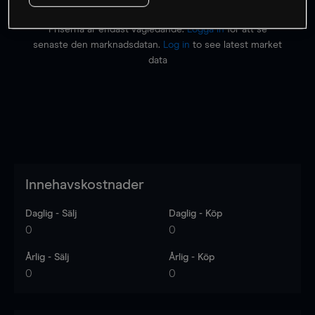
Priserna är endast vägledande.
Logga in
för att se
senaste den marknadsdatan.
Log in
to see latest market
data
Innehavskostnader
Daglig - Sälj
Daglig - Köp
0
0
Årlig - Sälj
Årlig - Köp
0
0