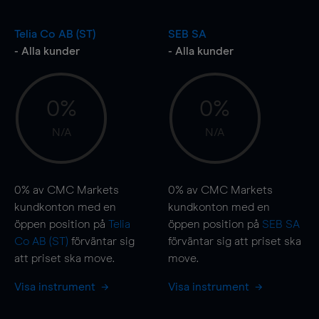
Telia Co AB (ST)
SEB SA
- Alla kunder
- Alla kunder
0%
0%
N/A
N/A
0%
av CMC Markets
0%
av CMC Markets
kundkonton med en
kundkonton med en
öppen position på
Telia
öppen position på
SEB SA
Co AB (ST)
förväntar sig
förväntar sig att priset ska
att priset ska
move
.
move
.
Visa instrument
Visa instrument