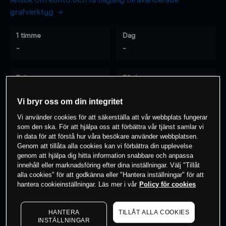
Ansök om konto och få tillgång till avancerade
grafverktyg
1 timme
Dag
-
-
7 dagar
30 dagar
-
-
Vi bryr oss om din integritet
Vi använder cookies för att säkerställa att vår webbplats fungerar
som den ska. För att hjälpa oss att förbättra vår tjänst samlar vi
0
% av kunderna har en
position i detta
in data för att förstå hur våra besökare använder webbplatsen.
Genom att tillåta alla cookies kan vi förbättra din upplevelse
instrument
genom att hjälpa dig hitta information snabbare och anpassa
innehåll eller marknadsföring efter dina inställningar. Välj "Tillåt
alla cookies" för att godkänna eller "Hantera inställningar" för att
Börja handla
hantera cookieinställningar. Läs mer i vår
Policy för cookies
HANTERA
TILLÅT ALLA COOKIES
INSTÄLLNINGAR