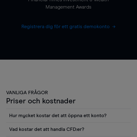
Management Awards
Registrera dig för ett gratis demokonto
VANLIGA FRÅGOR
Priser och kostnader
Hur mycket kostar det att öppna ett konto?
Det finns ingen kostnad för att öppna ett
Vad kostar det att handla CFD:er?
livekonto. Du kan också visa våra priser och