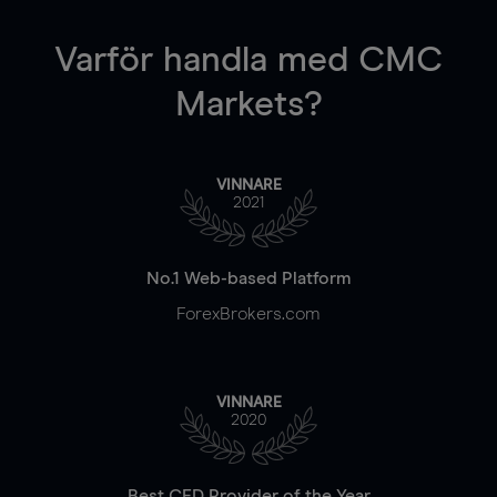
Varför handla
med CMC
Markets?
VINNARE
2021
No.1 Web-based Platform
ForexBrokers.com
VINNARE
2020
Best CFD Provider of the Year