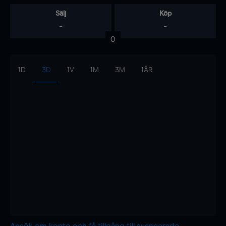
Sälj
Köp
-
-
0
1D
3D
1V
1M
3M
1ÅR