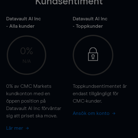
Kundsentiment
Datavault AI Inc
Datavault AI Inc
- Alla kunder
- Toppkunder
0%
N/A
0%
av CMC Markets
Toppkundsentimentet är
kundkonton med en
endast tillgängligt för
öppen position på
CMC-kunder.
Datavault AI Inc förväntar
Ansök om konto
sig att priset ska
move
.
Lär mer