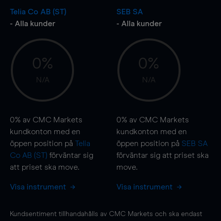
Telia Co AB (ST)
SEB SA
- Alla kunder
- Alla kunder
0%
0%
N/A
N/A
0%
av CMC Markets
0%
av CMC Markets
kundkonton med en
kundkonton med en
öppen position på
Telia
öppen position på
SEB SA
Co AB (ST)
förväntar sig
förväntar sig att priset ska
att priset ska
move
.
move
.
Visa instrument
Visa instrument
Kundsentiment tillhandahålls av CMC Markets och ska endast