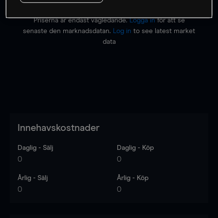
Priserna är endast vägledande.
Logga in
för att se
senaste den marknadsdatan.
Log in
to see latest market
data
Innehavskostnader
Daglig - Sälj
Daglig - Köp
0
0
Årlig - Sälj
Årlig - Köp
0
0