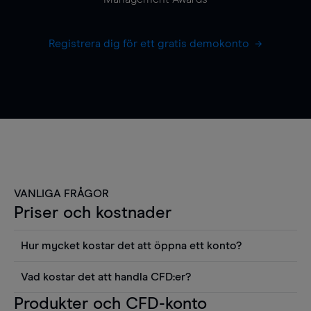
Registrera dig för ett gratis demokonto
VANLIGA FRÅGOR
Priser och kostnader
Hur mycket kostar det att öppna ett konto?
Det finns ingen kostnad för att öppna ett
Vad kostar det att handla CFD:er?
livekonto. Du kan också visa våra priser och
Det är en rad kostnader att tänka på när man
Produkter och CFD-konto
använda sådana verktyg som diagram, Reuters