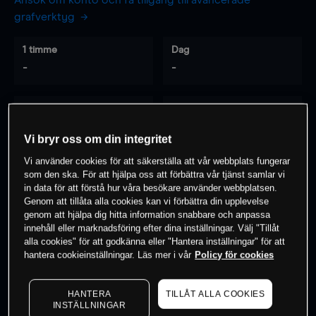
Ansök om konto och få tillgång till avancerade
grafverktyg
1 timme
Dag
-
-
7 dagar
30 dagar
-
-
Vi bryr oss om din integritet
Vi använder cookies för att säkerställa att vår webbplats fungerar
som den ska. För att hjälpa oss att förbättra vår tjänst samlar vi
0
% av kunderna har en
position i detta
in data för att förstå hur våra besökare använder webbplatsen.
Genom att tillåta alla cookies kan vi förbättra din upplevelse
instrument
genom att hjälpa dig hitta information snabbare och anpassa
innehåll eller marknadsföring efter dina inställningar. Välj "Tillåt
alla cookies" för att godkänna eller "Hantera inställningar" för att
Börja handla
hantera cookieinställningar. Läs mer i vår
Policy för cookies
HANTERA
TILLÅT ALLA COOKIES
INSTÄLLNINGAR