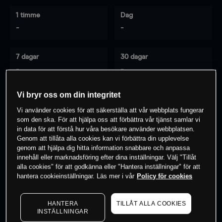
1 timme
Dag
-
-
7 dagar
30 dagar
-
-
Vi bryr oss om din integritet
Vi använder cookies för att säkerställa att vår webbplats fungerar
0
% av kunderna har en
position i detta
som den ska. För att hjälpa oss att förbättra vår tjänst samlar vi
instrument
in data för att förstå hur våra besökare använder webbplatsen.
Genom att tillåta alla cookies kan vi förbättra din upplevelse
genom att hjälpa dig hitta information snabbare och anpassa
innehåll eller marknadsföring efter dina inställningar. Välj "Tillåt
Börja handla
alla cookies" för att godkänna eller "Hantera inställningar" för att
hantera cookieinställningar. Läs mer i vår
Policy för cookies
HANTERA
TILLÅT ALLA COOKIES
INSTÄLLNINGAR