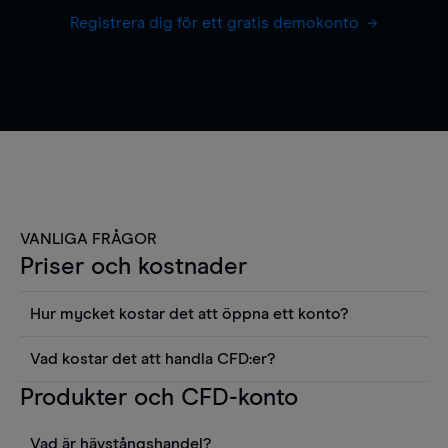
Registrera dig för ett gratis demokonto
VANLIGA FRÅGOR
Priser och kostnader
Hur mycket kostar det att öppna ett konto?
Det finns ingen kostnad för att öppna ett
Vad kostar det att handla CFD:er?
livekonto. Du kan också visa våra priser och
Det är en rad kostnader att tänka på när man
Produkter och CFD-konto
använda sådana verktyg som diagram, Reuters
handlar CFD:er, inkluderat spread,
news eller Morningstars kvantitativa
innehavskostnader (för positioner som hålls öppna
aktierapporter utan kostnad.
Vad är hävstångshandel?