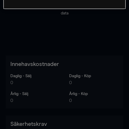
Priserna är endast vägledande.
Logga in
för att se
senaste den marknadsdatan.
Log in
to see latest market
data
Innehavskostnader
Daglig - Sälj
Daglig - Köp
0
0
Årlig - Sälj
Årlig - Köp
0
0
Säkerhetskrav