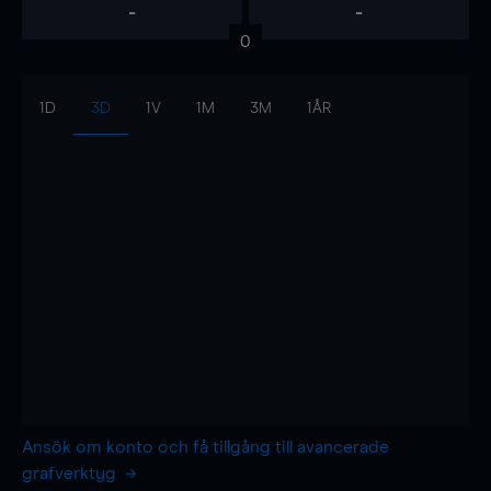
-
-
0
1D
3D
1V
1M
3M
1ÅR
Ansök om konto och få tillgång till avancerade
grafverktyg