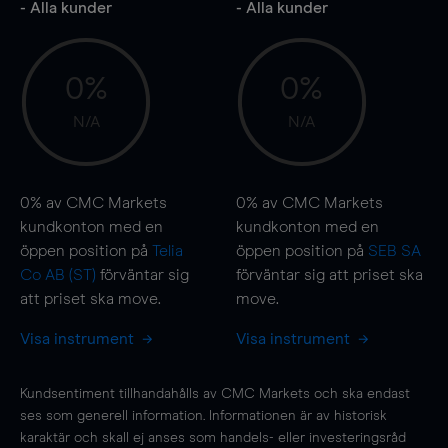
- Alla kunder
- Alla kunder
0%
0%
N/A
N/A
0%
av CMC Markets
0%
av CMC Markets
kundkonton med en
kundkonton med en
öppen position på
Telia
öppen position på
SEB SA
Co AB (ST)
förväntar sig
förväntar sig att priset ska
att priset ska
move
.
move
.
Visa instrument
Visa instrument
Kundsentiment tillhandahålls av CMC Markets och ska endast
ses som generell information. Informationen är av historisk
karaktär och skall ej anses som handels- eller investeringsråd