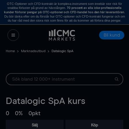
OTC-Optioner och CFD-kontrakt är komplexa instrument som innebär stor risk för
snabba förluster på grund av hävstången.
70 procent av alla icke-professionella
.
kunder förlorar pengar på OTC-optioner och CFD-handel hos den här leverantören
Du bör tänka efter om du förstår hur OTC-optioner och CFD-kontrakt fungerar och om
du har råd med den stora risk som finns för att du kommer att förlora dina pengar.
Bli kund
Home
Marknadsutbud
Datalogic SpA
Datalogic SpA
kurs
0
0%
0pkt
Sälj
Köp