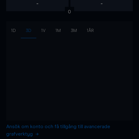
-
-
0
1D
3D
1V
1M
3M
1ÅR
Ansök om konto och få tillgång till avancerade
grafverktyg