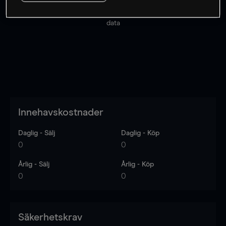
Priserna är endast vägledande.
Logga in
för att se
senaste den marknadsdatan.
Log in
to see latest market
data
Innehavskostnader
Daglig - Sälj
Daglig - Köp
0
0
Årlig - Sälj
Årlig - Köp
0
0
Säkerhetskrav