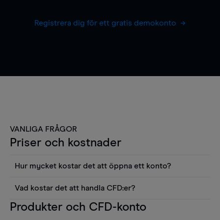
Registrera dig för ett gratis demokonto
VANLIGA FRÅGOR
Priser och kostnader
Hur mycket kostar det att öppna ett konto?
Det finns ingen kostnad för att öppna ett
Vad kostar det att handla CFD:er?
livekonto. Du kan också visa våra priser och
Det är en rad kostnader att tänka på när man
Produkter och CFD-konto
använda sådana verktyg som diagram, Reuters
handlar CFD:er, inkluderat spread,
news eller Morningstars kvantitativa