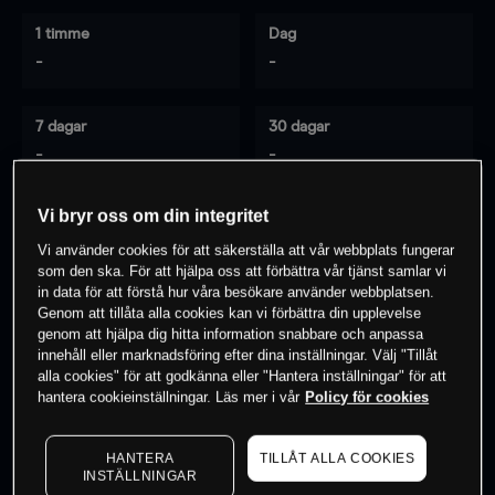
1 timme
Dag
-
-
7 dagar
30 dagar
-
-
Vi bryr oss om din integritet
0
% av kunderna har en
position i detta
Vi använder cookies för att säkerställa att vår webbplats fungerar
som den ska. För att hjälpa oss att förbättra vår tjänst samlar vi
instrument
in data för att förstå hur våra besökare använder webbplatsen.
Genom att tillåta alla cookies kan vi förbättra din upplevelse
genom att hjälpa dig hitta information snabbare och anpassa
Börja handla
innehåll eller marknadsföring efter dina inställningar. Välj "Tillåt
alla cookies" för att godkänna eller "Hantera inställningar" för att
hantera cookieinställningar. Läs mer i vår
Policy för cookies
HANTERA
TILLÅT ALLA COOKIES
INSTÄLLNINGAR