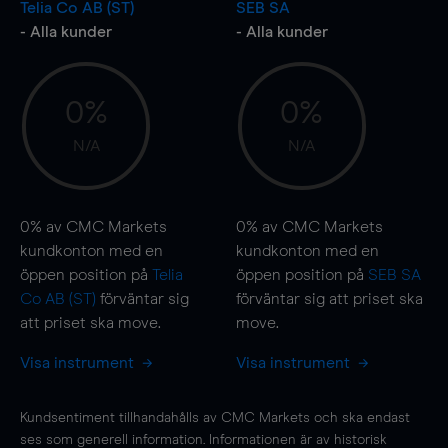
Telia Co AB (ST)
SEB SA
- Alla kunder
- Alla kunder
0%
0%
N/A
N/A
0%
av CMC Markets
0%
av CMC Markets
kundkonton med en
kundkonton med en
öppen position på
Telia
öppen position på
SEB SA
Co AB (ST)
förväntar sig
förväntar sig att priset ska
att priset ska
move
.
move
.
Visa instrument
Visa instrument
Kundsentiment tillhandahålls av CMC Markets och ska endast
ses som generell information. Informationen är av historisk