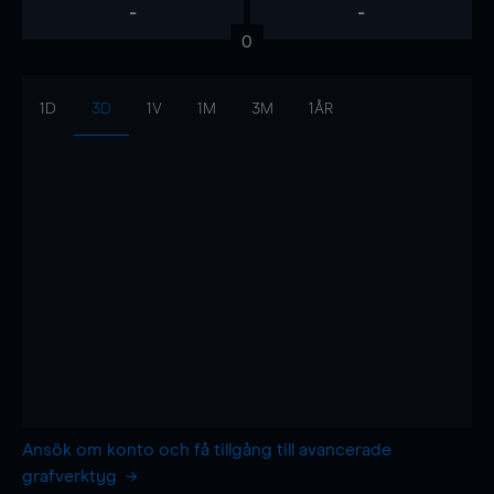
-
-
0
1D
3D
1V
1M
3M
1ÅR
Ansök om konto och få tillgång till avancerade
grafverktyg