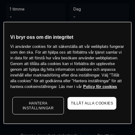
1 timme
Dag
-
-
7 dagar
30 dagar
Vi bryr oss om din integritet
-
-
Vi använder cookies för att säkerställa att vår webbplats fungerar
som den ska. För att hjälpa oss att förbättra vår tjänst samlar vi
in data för att förstå hur våra besökare använder webbplatsen.
Genom att tillåta alla cookies kan vi förbättra din upplevelse
0
% av kunderna har en
position i detta
genom att hjälpa dig hitta information snabbare och anpassa
innehåll eller marknadsföring efter dina inställningar. Välj "Tillåt
instrument
alla cookies" för att godkänna eller "Hantera inställningar" för att
hantera cookieinställningar. Läs mer i vår
Policy för cookies
Börja handla
HANTERA
TILLÅT ALLA COOKIES
INSTÄLLNINGAR