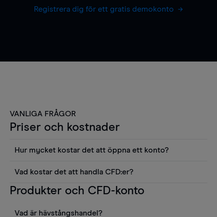
Registrera dig för ett gratis demokonto
VANLIGA FRÅGOR
Priser och kostnader
Hur mycket kostar det att öppna ett konto?
Det finns ingen kostnad för att öppna ett
Vad kostar det att handla CFD:er?
livekonto. Du kan också visa våra priser och
Det är en rad kostnader att tänka på när man
Produkter och CFD-konto
använda sådana verktyg som diagram, Reuters
handlar CFD:er, inkluderat spread,
news eller Morningstars kvantitativa
innehavskostnader (för positioner som hålls öppna
aktierapporter utan kostnad.
Vad är hävstångshandel?