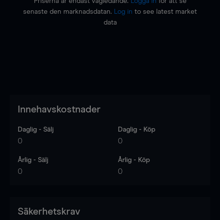
Priserna är endast vägledande.
Logga in
för att se
senaste den marknadsdatan.
Log in
to see latest market
data
Innehavskostnader
Daglig - Sälj
Daglig - Köp
0
0
Årlig - Sälj
Årlig - Köp
0
0
Säkerhetskrav