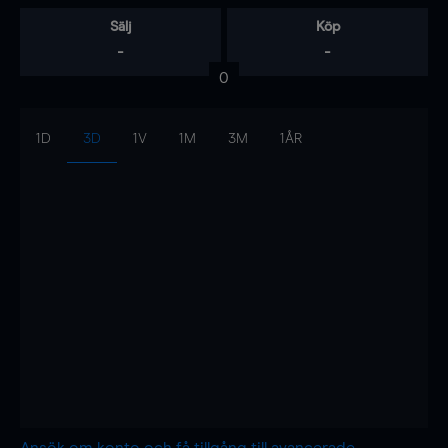
Sälj
Köp
-
-
0
1D
3D
1V
1M
3M
1ÅR