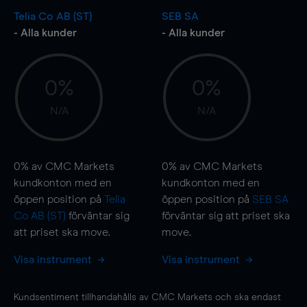
Telia Co AB (ST)
SEB SA
- Alla kunder
- Alla kunder
0%
0%
N/A
N/A
0%
av CMC Markets
0%
av CMC Markets
kundkonton med en
kundkonton med en
öppen position på
Telia
öppen position på
SEB SA
Co AB (ST)
förväntar sig
förväntar sig att priset ska
att priset ska
move
.
move
.
Visa instrument
Visa instrument
Kundsentiment tillhandahålls av CMC Markets och ska endast