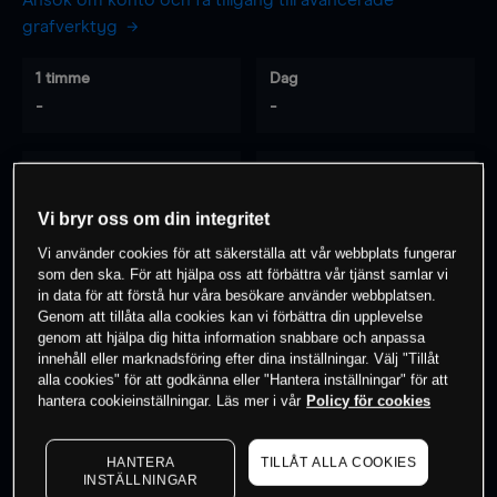
Ansök om konto och få tillgång till avancerade
grafverktyg
1 timme
Dag
-
-
7 dagar
30 dagar
-
-
Vi bryr oss om din integritet
Vi använder cookies för att säkerställa att vår webbplats fungerar
som den ska. För att hjälpa oss att förbättra vår tjänst samlar vi
0
% av kunderna har en
position i detta
in data för att förstå hur våra besökare använder webbplatsen.
Genom att tillåta alla cookies kan vi förbättra din upplevelse
instrument
genom att hjälpa dig hitta information snabbare och anpassa
innehåll eller marknadsföring efter dina inställningar. Välj "Tillåt
alla cookies" för att godkänna eller "Hantera inställningar" för att
Börja handla
hantera cookieinställningar. Läs mer i vår
Policy för cookies
HANTERA
TILLÅT ALLA COOKIES
INSTÄLLNINGAR