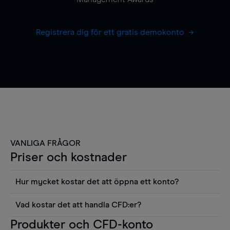
Registrera dig för ett gratis demokonto
VANLIGA FRÅGOR
Priser och kostnader
Hur mycket kostar det att öppna ett konto?
Det finns ingen kostnad för att öppna ett
Vad kostar det att handla CFD:er?
livekonto. Du kan också visa våra priser och
Det är en rad kostnader att tänka på när man
Produkter och CFD-konto
använda sådana verktyg som diagram, Reuters