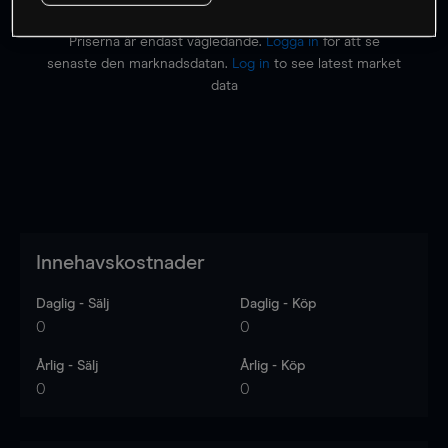
Priserna är endast vägledande.
Logga in
för att se
senaste den marknadsdatan.
Log in
to see latest market
data
Innehavskostnader
Daglig - Sälj
Daglig - Köp
0
0
Årlig - Sälj
Årlig - Köp
0
0