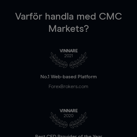
Varför handla
med CMC
Markets?
VINNARE
2021
No.1 Web-based Platform
ForexBrokers.com
VINNARE
2020
Best CFD Provider of the Year